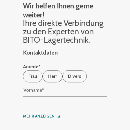
Wir helfen Ihnen gerne
weiter!
Ihre di­rek­te Ver­bin­dung
zu den Ex­per­ten von
BITO-La­ger­tech­nik.
Kontaktdaten
Anrede
*
Frau
Herr
Divers
Vorname
*
Nachname
*
MEHR ANZEIGEN