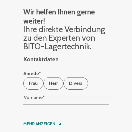
Wir helfen Ihnen gerne
weiter!
Ihre di­rek­te Ver­bin­dung
zu den Ex­per­ten von
BITO-La­ger­tech­nik.
Kontaktdaten
Anrede
*
Frau
Herr
Divers
Vorname
*
Nachname
*
MEHR ANZEIGEN