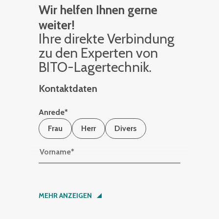
Wir helfen Ihnen gerne
weiter!
Ihre di­rek­te Ver­bin­dung
zu den Ex­per­ten von
BITO-La­ger­tech­nik.
Kontaktdaten
Anrede
*
Frau
Herr
Divers
Vorname
*
Nachname
*
MEHR ANZEIGEN