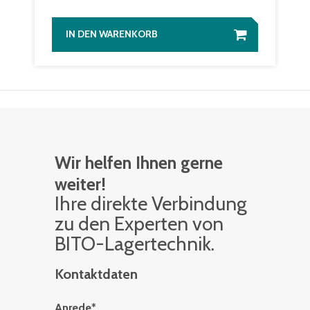
IN DEN WARENKORB
Wir helfen Ihnen gerne
weiter!
Ihre di­rek­te Ver­bin­dung
zu den Ex­per­ten von
BITO-La­ger­tech­nik.
Kontaktdaten
Anrede
*