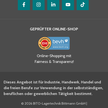
GEPRÜFTER ONLINE-SHOP
Ja, ich habe die
Online-Shopping mit
Datenschutzhinweise gelesen
Fairness & Transparenz!
und akzeptiere diese.
*
Ja, ich möchte mich für den
Dieses Angebot ist für Industrie, Handwerk, Handel und
BITO Newsletter Fachwissen
die freien Berufe zur Verwendung in der selbstständigen,
Intralogistiker anmelden.
beruflichen oder gewerblichen Tätigkeit bestimmt.
©
2026 BITO-Lagertechnik Bittmann GmbH
|
Ja, ich möchte mich für den