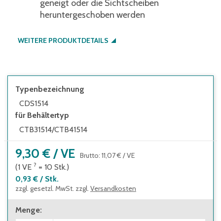
geneigt oder die Sichtscheiben
heruntergeschoben werden
WEITERE PRODUKTDETAILS
Typenbezeichnung
CDS1514
für Behältertyp
CTB31514/CTB41514
9,30 €
/
VE
Brutto
:
11,07 €
/
VE
?
(1
VE
=
10
Stk.
)
0,93 €
/
Stk.
zzgl. gesetzl. MwSt. zzgl.
Versandkosten
Menge
: