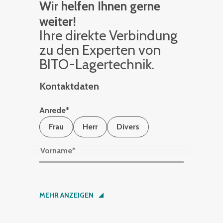
Wir helfen Ihnen gerne
weiter!
Ihre di­rek­te Ver­bin­dung
zu den Ex­per­ten von
BITO-La­ger­tech­nik.
Kontaktdaten
Anrede
*
Frau
Herr
Divers
Vorname
*
Nachname
*
MEHR ANZEIGEN