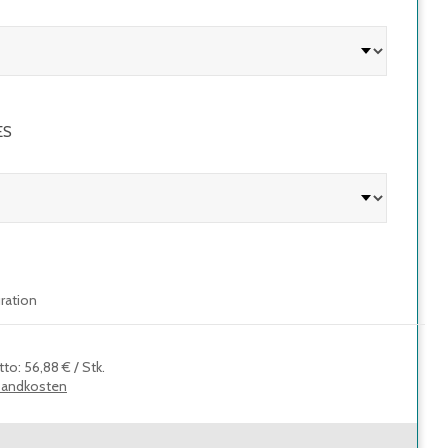
ES
uration
tto
:
56,88 €
/
Stk.
sandkosten