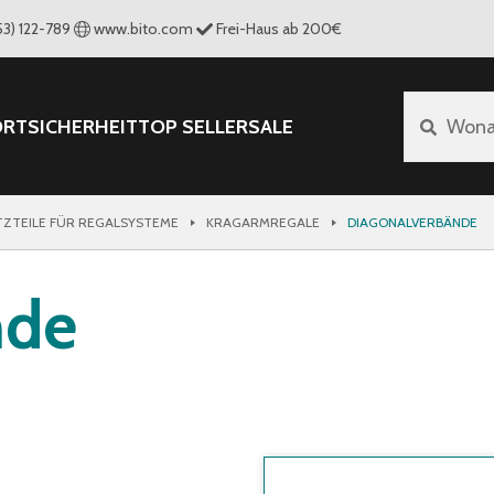
53) 122-789
www.bito.com
Frei-Haus ab 200€
ORT
SICHERHEIT
TOP SELLER
SALE
Wona
TZTEILE FÜR REGALSYSTEME
KRAGARMREGALE
DIAGONALVERBÄNDE
nde