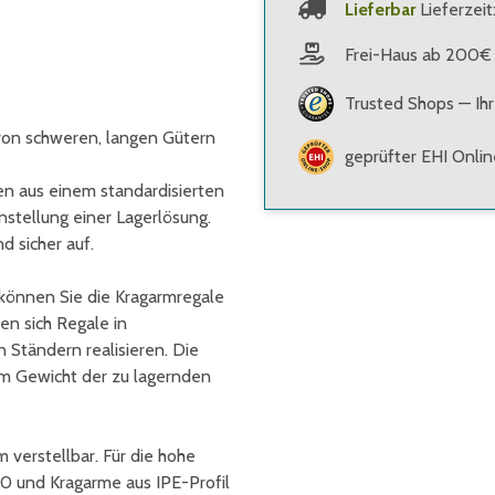
Lieferbar
Lieferzeit
Frei-Haus ab 200€
Trusted Shops — Ihr
von schweren, langen Gütern
geprüfter EHI Onli
 aus einem standardisierten
stellung einer Lagerlösung.
d sicher auf.
können Sie die Kragarmregale
en sich Regale in
 Ständern realisieren. Die
m Gewicht der zu lagernden
 verstellbar. Für die hohe
00 und Kragarme aus IPE-Profil