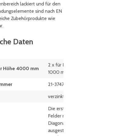
nbereich lackiert und für den
indungselemente sind nach EN
reiche Zubehörprodukte wie
r.
sche Daten
2 x für Feldbreite
für Höhe 4000 mm
1000 mm
ummer
21-37473
verzinkt
Die ersten beiden
Felder müssen mit
Diagonalverbänden
ausgestattet