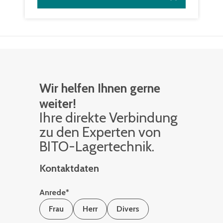
Wir helfen Ihnen gerne
weiter!
Ihre di­rek­te Ver­bin­dung
zu den Ex­per­ten von
BITO-La­ger­tech­nik.
Kontaktdaten
Anrede
*
Frau
Herr
Divers