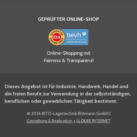
GEPRÜFTER ONLINE-SHOP
Ja, ich habe die
Online-Shopping mit
Datenschutzhinweise gelesen
Fairness & Transparenz!
und akzeptiere diese.
*
Ja, ich möchte mich für den
Dieses Angebot ist für Industrie, Handwerk, Handel und
BITO Newsletter Fachwissen
die freien Berufe zur Verwendung in der selbstständigen,
Intralogistiker anmelden.
beruflichen oder gewerblichen Tätigkeit bestimmt.
©
2026 BITO-Lagertechnik Bittmann GmbH
|
Ja, ich möchte mich für den
Gestaltung & Realisation
+ | LOUIS
INTERNET
BITO Shop-Newsletter
anmelden und keine Aktionen