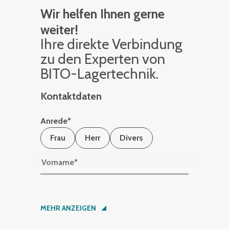
Wir helfen Ihnen gerne
weiter!
Ihre di­rek­te Ver­bin­dung
zu den Ex­per­ten von
BITO-La­ger­tech­nik.
Kontaktdaten
Anrede
*
Frau
Herr
Divers
Vorname
*
Nachname
*
MEHR ANZEIGEN