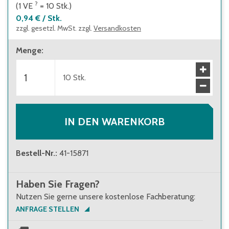
?
(1
VE
=
10
Stk.
)
• wenn die Höhe des obersten Fachbodens
0,94 €
/
Stk.
im Verhältnis zur Regaltiefe größer 5:1 ist
zzgl. gesetzl. MwSt. zzgl.
Versandkosten
• wenn Regale mit Flügeltüren eingesetzt
werden, deren Höhen-/Tiefenverhältnis
Menge
:
größer 4:1 ist
• wenn Regale mit herausziehbaren
10
Stk.
Elementen (z.B. Schubladen) und Regale mit
Leitern eingesetzt werden
IN DEN WARENKORB
Bestell-Nr.
:
41-15871
Haben Sie Fragen?
Nutzen Sie gerne unsere kostenlose Fachberatung:
ANFRAGE STELLEN