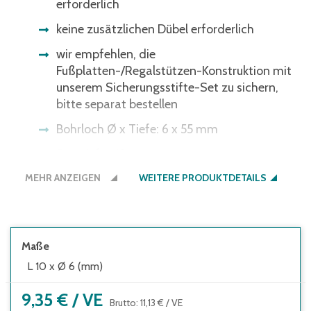
erforderlich
keine zusätzlichen Dübel erforderlich
wir empfehlen, die
Fußplatten-/Regalstützen-Konstruktion mit
unserem Sicherungsstifte-Set zu sichern,
bitte separat bestellen
Bohrloch Ø x Tiefe: 6 x 55 mm
Setztiefe: 49 mm
MEHR ANZEIGEN
Klemmstärke: 10 mm
WEITERE PRODUKTDETAILS
Dübellänge: 67 mm
Gewinde: M6 x 30
Maße
Regale müssen seitens des Nutzers
L 10 x Ø 6 (mm)
ausreichend gegen Kippen gesichert
werden:
9,35 €
/
VE
Brutto
:
11,13 €
/
VE