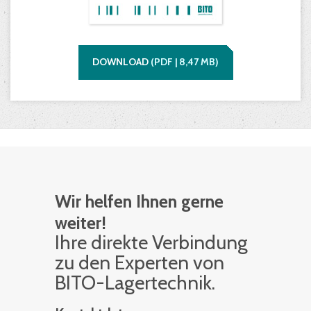
DOWNLOAD
(
PDF |
8,47
MB)
Wir helfen Ihnen gerne
weiter!
Ihre di­rek­te Ver­bin­dung
zu den Ex­per­ten von
BITO-La­ger­tech­nik.