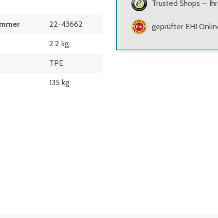
Trusted Shops — Ihr
ummer
22-43662
geprüfter EHI Onli
2.2 kg
TPE
135 kg