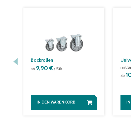
Bockrollen
Univ
9,90 €
mit S
ab
/ Stk.
1
ab
IN DEN WARENKORB
I