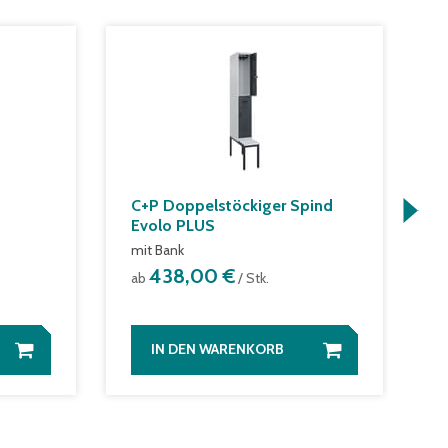
C+P Doppelstöckiger Spind
B
Evolo PLUS
>
mit Bank
a
438,00 €
ab
/ Stk.
IN DEN WARENKORB