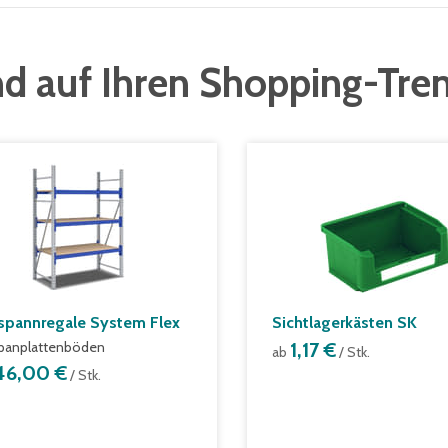
d auf Ihren Shopping-Tre
spannregale System Flex
Sichtlagerkästen SK
panplattenböden
1,17 €
ab
/ Stk.
46,00 €
/ Stk.