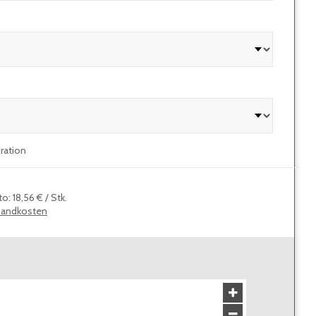
uration
to
:
18,56 €
/
Stk.
sandkosten