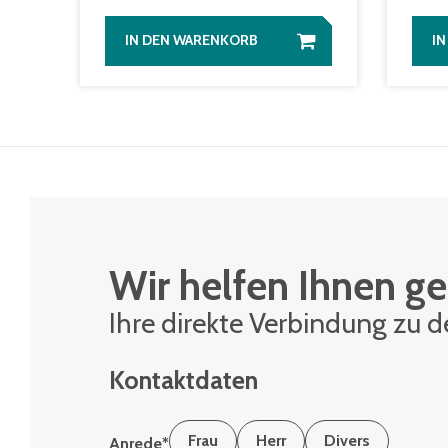
IN DEN WARENKORB
I
Wir helfen Ihnen ge
Ihre di­rek­te Ver­bin­dung zu 
Kontaktdaten
Frau
Herr
Divers
Anrede
*