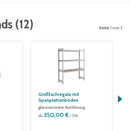
nds
(
12
)
Seite
1 von 3
Großfachregale mit
F
Spanplattenböden
F
glanzverzinkte Ausführung
R
G
350,00 €
ab
/ Stk.
a