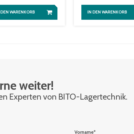
N DEN WARENKORB
IN DEN WARENKORB
rne weiter!
den Ex­per­ten von BITO-La­ger­tech­nik.
Vorname
*