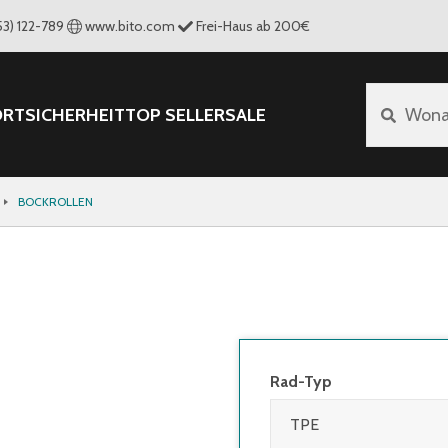
53) 122-789
www.bito.com
Frei-Haus ab 200€
ORT
SICHERHEIT
TOP SELLER
SALE
Wona
BOCKROLLEN
Rad-Typ