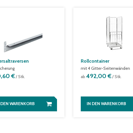
ersaltraversen
Rollcontainer
icherung
mit 4 Gitter-Seitenwänden
0,60 €
492,00 €
/ Stk.
ab
/ Stk.
N DEN WARENKORB
IN DEN WARENKORB