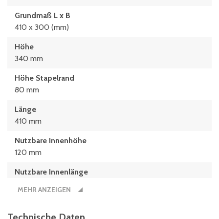
Grundmaß L x B
410 x 300 (mm)
Höhe
340 mm
Höhe Stapelrand
80 mm
Länge
410 mm
Nutzbare Innenhöhe
120 mm
Nutzbare Innenlänge
205 mm
MEHR ANZEIGEN
Nutzbreite
140 mm
Technische Daten