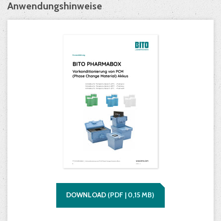
Anwendungshinweise
DOWNLOAD
(
PDF |
0,15
MB)