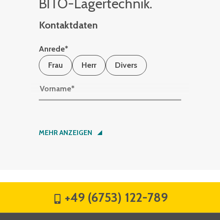
BITO-La­ger­tech­nik.
Kontaktdaten
Anrede
*
Frau
Herr
Divers
Vorname
*
Nachname
*
MEHR ANZEIGEN
Firma
*
+49 (6753) 122-789
Straße
*