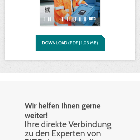
DOWNLOAD
(
PDF |
1,03
MB)
Wir helfen Ihnen gerne
weiter!
Ihre di­rek­te Ver­bin­dung
zu den Ex­per­ten von