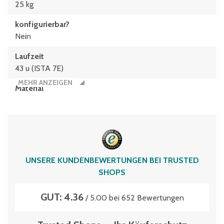
25 kg
konfigurierbar?
Nein
Laufzeit
43 u (ISTA 7E)
MEHR ANZEIGEN
Material
Polypropylen
Typen­be­zeich­nung
MBD43321HP
Volumen
UNSERE KUNDENBEWERTUNGEN BEI TRUSTED
4 Liter
SHOPS
GUT: 4.36
/ 5.00 bei 652 Bewertungen