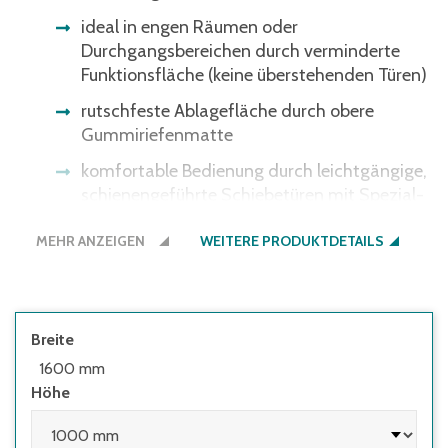
ideal in engen Räumen oder
Durchgangsbereichen durch verminderte
Funktionsfläche (keine überstehenden Türen)
rutschfeste Ablagefläche durch obere
Gummiriefenmatte
komfortable Bedienung durch leichtgängige,
schienengeführte Schiebetüren mit Spezial-
Laufrollen
MEHR ANZEIGEN
WEITERE PRODUKTDETAILS
ergonomische Metall-Bügelgriffe, Dreh-
Druckzylinderschloss mit 2 Schlüsseln
hohe Tragkraft pro Einlegeboden 70 kg,
flexibel verstellbar im 15 mm Raster
Breite
1600 mm
Schrank- und Fußbodenschutz durch
Höhe
integrierte Kunststoffgleiter
Korpus und Türen lackiert in RAL 7035