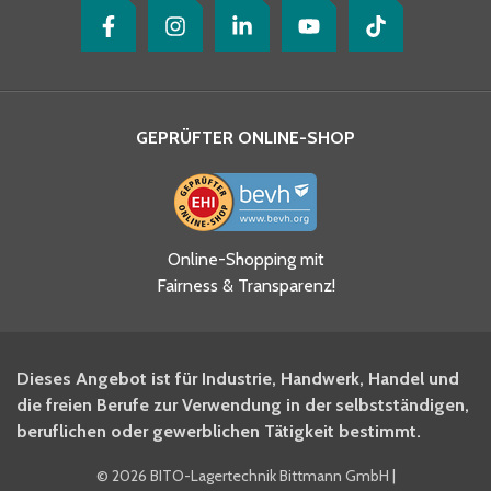
GEPRÜFTER ONLINE-SHOP
Ja, ich habe die
Online-Shopping mit
Datenschutzhinweise gelesen
Fairness & Transparenz!
und akzeptiere diese.
*
Ja, ich möchte mich für den
Dieses Angebot ist für Industrie, Handwerk, Handel und
BITO Newsletter Fachwissen
die freien Berufe zur Verwendung in der selbstständigen,
Intralogistiker anmelden.
beruflichen oder gewerblichen Tätigkeit bestimmt.
©
2026 BITO-Lagertechnik Bittmann GmbH
|
Ja, ich möchte mich für den