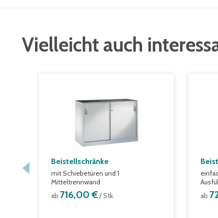
Vielleicht auch interess
Beistellschränke
Beist
mit Schiebetüren und 1
einfa
Mitteltrennwand
Ausfü
716,00 €
7
ab
/ Stk.
ab