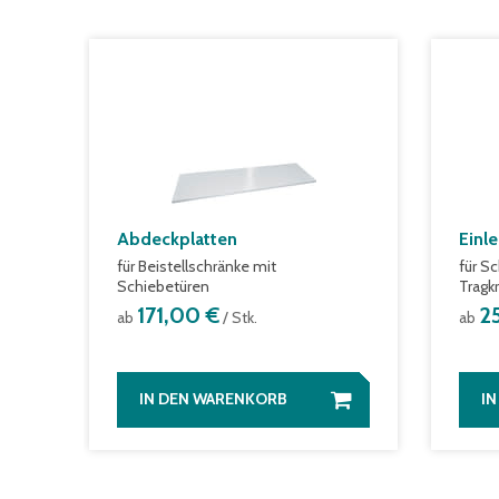
Abdeckplatten
Einl
für Beistellschränke mit
für S
Schiebetüren
Tragkr
171,00 €
2
ab
/ Stk.
ab
IN DEN WARENKORB
I