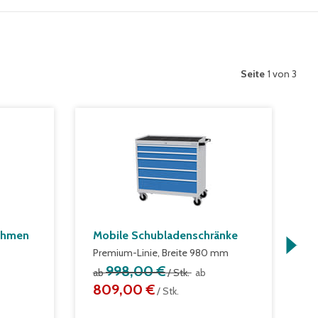
Seite
1 von 3
ahmen
Mobile Schubladenschränke
G
S
Premium-Linie, Breite 980 mm
S
998,00 €
ab
/ Stk.
ab
R
809,00 €
/ Stk.
a