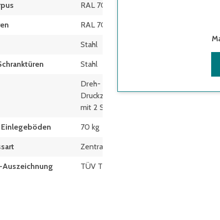
rpus
RAL 7035 Lichtgrau
ren
RAL 7035 Lichtgrau
Ma
Stahl
Schranktüren
Stahl
Dreh-
Druckzylinderschloss
mit 2 Schlüsseln
t Einlegeböden
70 kg
sart
Zentralverschluss
at-Auszeichnung
TÜV Thüringen