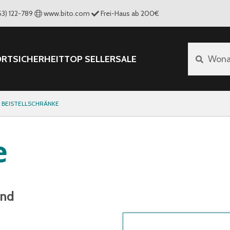
53) 122-789
www.bito.com
Frei-Haus ab 200€
ORT
SICHERHEIT
TOP SELLER
SALE
Wona
BEISTELLSCHRÄNKE
e
and