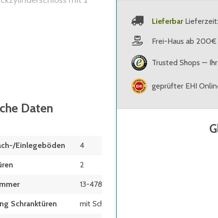
ckzylinderschloss mit 2
Lieferbar
Lieferzei
xibel verstellbar im 15 mm
Frei-Haus ab 200€
erte Kunststoffgleiter
Trusted Shops — Ihr
tgrau - andere
geprüfter EHI Onli
sche Daten
G
ach-/Einlegeböden
4
üren
2
ummer
13-47899
ng Schranktüren
mit Schiebetüren