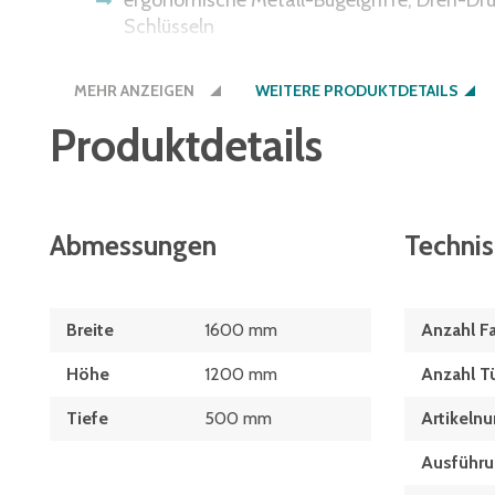
ergonomische Metall-Bügelgriffe, Dreh-Dru
Schlüsseln
hohe Tragkraft pro Einlegeboden 70 kg, fle
MEHR ANZEIGEN
Raster
WEITERE PRODUKTDETAILS
Produktdetails
Schrank- und Fußbodenschutz durch integri
Korpus und Türen lackiert in RAL 7035 Lich
Farbkombinationen auf Anfrage
Abmessungen
Techni
Breite
1600 mm
Anzahl F
Höhe
1200 mm
Anzahl T
Tiefe
500 mm
Artikeln
Ausführu