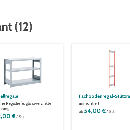
ant
(
12
)
ellregale
Fachbodenregal-Stützr
che Regaltiefe, glanzverzinkte
unmontiert
hrung
54,00 €
ab
/ Stk.
2,00 €
/ Stk.