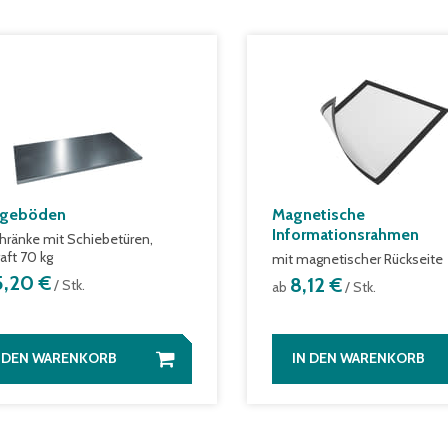
egeböden
Magnetische
Informationsrahmen
chränke mit Schiebetüren,
aft 70 kg
mit magnetischer Rückseite
5,20 €
8,12 €
/ Stk.
ab
/ Stk.
N DEN WARENKORB
IN DEN WARENKORB