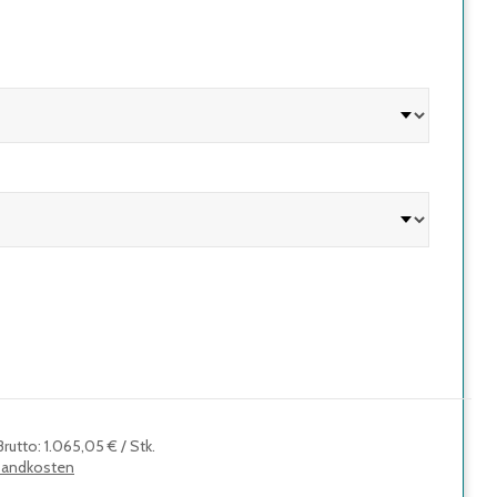
Brutto
:
1.065,05 €
/
Stk.
sandkosten