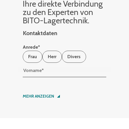
Ihre di­rek­te Ver­bin­dung
zu den Ex­per­ten von
BITO-La­ger­tech­nik.
Kontaktdaten
Anrede
*
Frau
Herr
Divers
Vorname
*
Nachname
*
MEHR ANZEIGEN
Firma
*