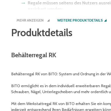
Regale müssen seitens des Nutzers ausr
gesichert werden:
MEHR ANZEIGEN
• wenn die Höhe des obersten Fachbodens i
WEITERE PRODUKTDETAILS
Regaltiefe größer 5:1 ist
Produktdetails
• wenn Regale mit Flügeltüren eingesetzt w
Höhen-/Tiefenverhältnis größer 4:1 ist
• wenn Regale mit herausziehbaren Elemen
Regale mit Leitern eingesetzt werden
Behälterregal RK
Behälterregal RK von BITO: System und Ordnung in der We
BITO ermöglicht es in dem individuell erweiterbaren Regal
Schrauben, Nägel, Unterlegscheiben und mehr ordentlich u
Mit dem Werkstattregal RK von BITO erhalten Sie ein kom
jederzeit entsprechend Ihren Bedürfnissen erweitern könn