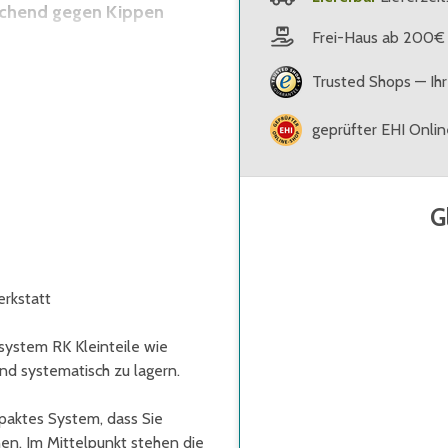
eichend gegen Kippen
Frei-Haus ab 200€
Trusted Shops — Ihr
m Verhältnis zur
geprüfter EHI Onli
erden, deren
ten (z.B. Schubladen) und
G
rkstatt
system RK Kleinteile wie
nd systematisch zu lagern.
paktes System, dass Sie
en. Im Mittelpunkt stehen die