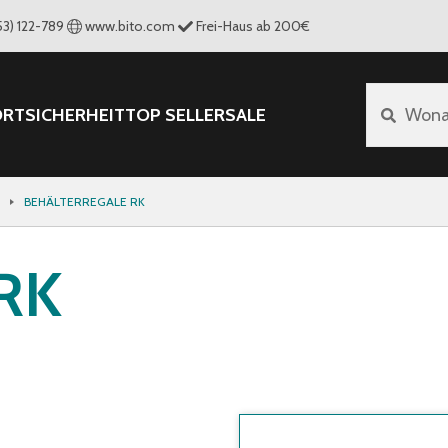
53) 122-789
www.bito.com
Frei-Haus ab 200€
ORT
SICHERHEIT
TOP SELLER
SALE
Wona
BEHÄLTERREGALE RK
 RK