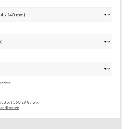
uration
rutto
:
1.060,29 €
/
Stk.
sandkosten