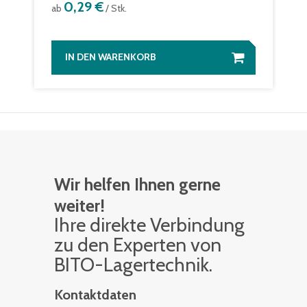
0,29 €
ab
/ Stk.
IN DEN WARENKORB
Wir helfen Ihnen gerne
weiter!
Ihre di­rek­te Ver­bin­dung
zu den Ex­per­ten von
BITO-La­ger­tech­nik.
Kontaktdaten