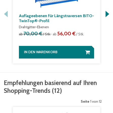
Auflageebenen für Längstraversen BITO-
TwinTop®-Profil
Drahtgitter-Ebenen
70,00 €
56,00 €
ab
/ Stk.
ab
/ Stk.
IN DEN WARENKORB
Empfehlungen basierend auf Ihren
Shopping-Trends
(
12
)
Seite
1 von 12