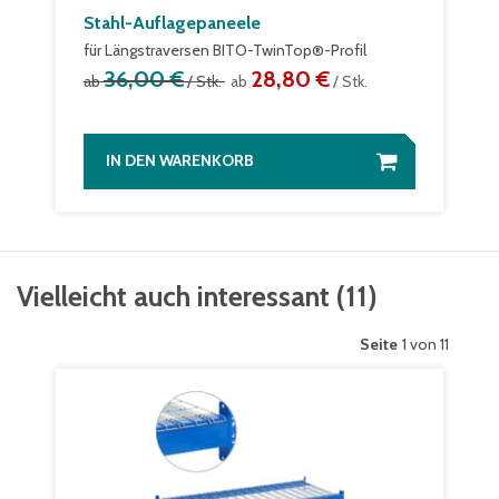
Stahl-Auflagepaneele
für Längstraversen BITO-TwinTop®-Profil
36,00 €
28,80 €
ab
/ Stk.
ab
/ Stk.
IN DEN WARENKORB
Vielleicht auch interessant
(
11
)
Seite
1 von 11