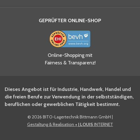
GEPRÜFTER ONLINE-SHOP
Ja, ich habe die
Online-Shopping mit
Datenschutzhinweise gelesen
Fairness & Transparenz!
und akzeptiere diese.
*
Ja, ich möchte mich für den
Dieses Angebot ist für Industrie, Handwerk, Handel und
BITO Newsletter Fachwissen
die freien Berufe zur Verwendung in der selbstständigen,
Intralogistiker anmelden.
beruflichen oder gewerblichen Tätigkeit bestimmt.
©
2026 BITO-Lagertechnik Bittmann GmbH
|
Ja, ich möchte mich für den
Gestaltung & Realisation
+ | LOUIS
INTERNET
BITO Shop-Newsletter
anmelden und keine Aktionen