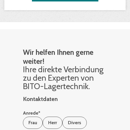
Wir helfen Ihnen gerne
weiter!
Ihre di­rek­te Ver­bin­dung
zu den Ex­per­ten von
BITO-La­ger­tech­nik.
Kontaktdaten
Anrede
*
Frau
Herr
Divers