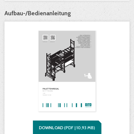
Aufbau-/Bedienanleitung
DOWNLOAD
(
PDF |
10,93
MB)