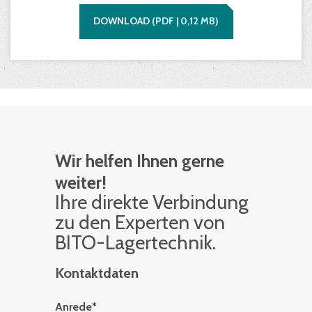
DOWNLOAD
(
PDF |
0,12
MB)
Wir helfen Ihnen gerne
weiter!
Ihre di­rek­te Ver­bin­dung
zu den Ex­per­ten von
BITO-La­ger­tech­nik.
Kontaktdaten
Anrede
*