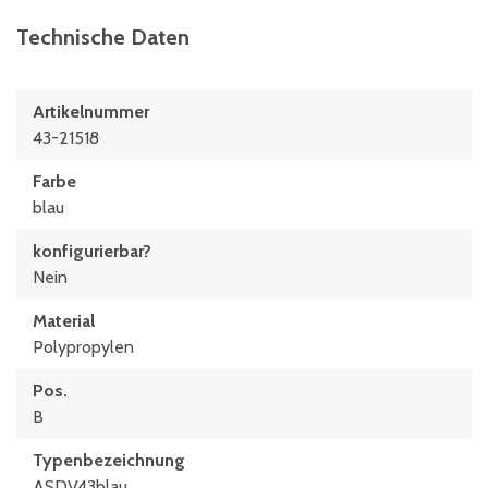
Technische Daten
Artikelnummer
43-21518
Farbe
blau
konfigurierbar?
Nein
Material
Polypropylen
Pos.
B
Typen­be­zeich­nung
ASDV43blau