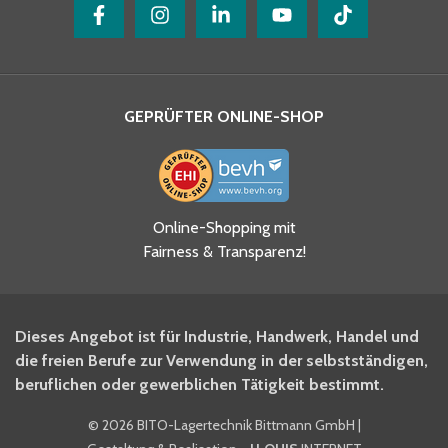
GEPRÜFTER ONLINE-SHOP
Ja, ich habe die
Online-Shopping mit
Datenschutzhinweise gelesen
Fairness & Transparenz!
und akzeptiere diese.
*
Ja, ich möchte mich für den
Dieses Angebot ist für Industrie, Handwerk, Handel und
BITO Newsletter Fachwissen
die freien Berufe zur Verwendung in der selbstständigen,
Intralogistiker anmelden.
beruflichen oder gewerblichen Tätigkeit bestimmt.
©
2026 BITO-Lagertechnik Bittmann GmbH
|
Ja, ich möchte mich für den