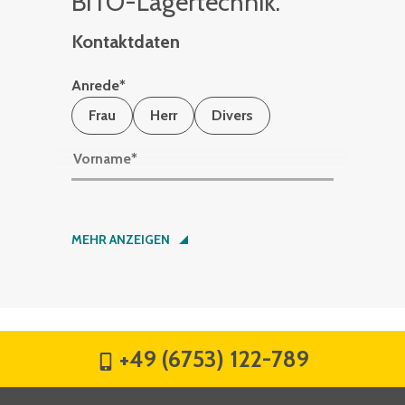
BITO-La­ger­tech­nik.
Kontaktdaten
Anrede
*
Frau
Herr
Divers
Vorname
*
Nachname
*
MEHR ANZEIGEN
Firma
*
+49 (6753) 122-789
Straße
*