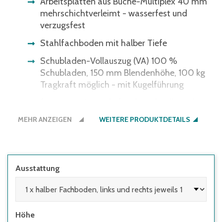
Arbeitsplatten aus Buche-Multiplex 40 mm
mehrschichtverleimt - wasserfest und
verzugsfest
Stahlfachboden mit halber Tiefe
Schubladen-Vollauszug (VA) 100 %
Schubladen, 150 mm Blendenhöhe, 100 kg
Tragkraft möglich - mit Kugelführung
fertig montiert geliefert für schnelle und
einfache Inbetriebnahme
MEHR ANZEIGEN
WEITERE PRODUKTDETAILS
Ausstattung
Höhe