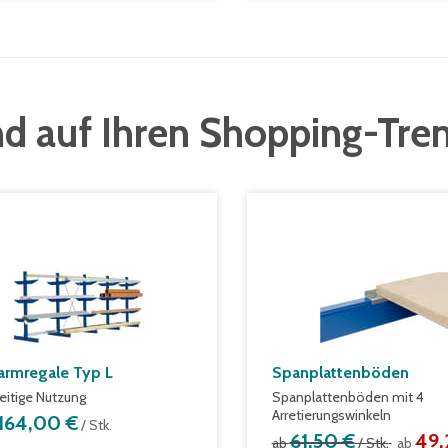
d auf Ihren Shopping-Tre
armregale Typ L
Spanplattenböden
eitige Nutzung
Spanplattenböden mit 4
Arretierungswinkeln
.164,00 €
/ Stk.
61,50 €
49,
ab
/ Stk.
ab