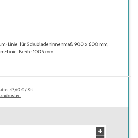
ium-Linie, für Schubladeninnenmaß 900 x 600 mm,
um-Linie, Breite 1005 mm
utto
:
47,60 €
/
Stk.
sandkosten