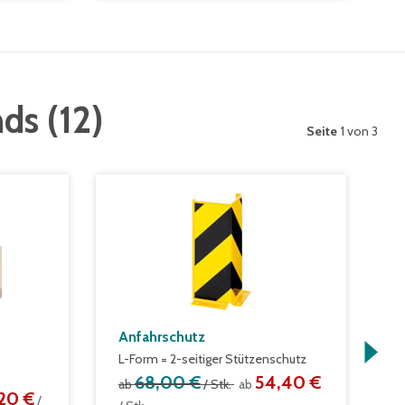
nds
(
12
)
Seite
1 von 3
Anfahrschutz
P
L-Form = 2-seitiger Stützenschutz
1
2
68,00 €
54,40 €
ab
/ Stk.
ab
20 €
/
a