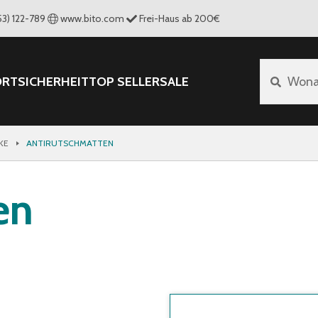
53) 122-789
www.bito.com
Frei-Haus ab 200€
ORT
SICHERHEIT
TOP SELLER
SALE
Wona
KE
ANTIRUTSCHMATTEN
en