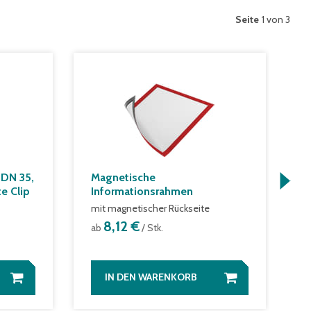
Seite
1 von 3
DN 35,
Magnetische
K
e Clip
Informationsrahmen
H
s
mit magnetischer Rückseite
a
8,12 €
ab
/ Stk.
IN DEN WARENKORB