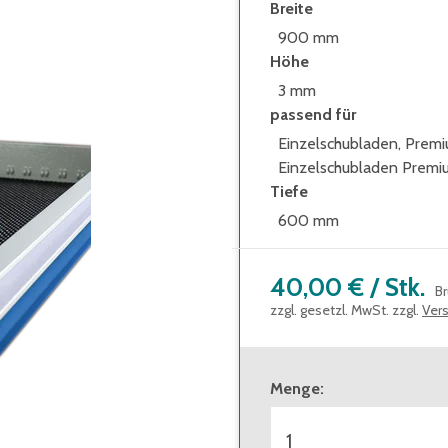
Breite
900 mm
Höhe
3 mm
passend für
Einzelschubladen, Prem
Einzelschubladen Premi
Tiefe
600 mm
40,00 €
/
Stk.
Br
zzgl. gesetzl. MwSt. zzgl.
Ver
Menge
: