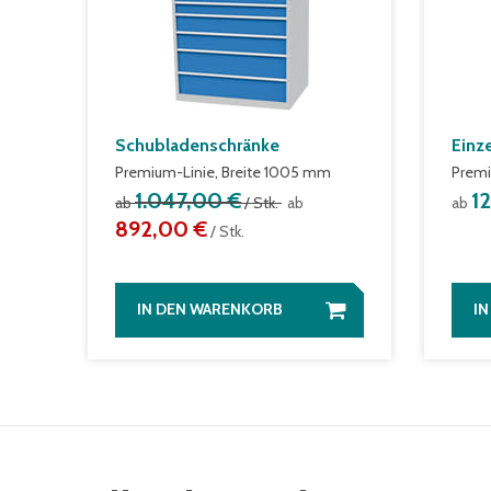
Schubladenschränke
Einz
Premium-Linie, Breite 1005 mm
Premi
1.047,00 €
1
ab
/ Stk.
ab
ab
892,00 €
/ Stk.
IN DEN WARENKORB
I