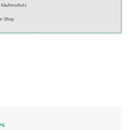
 Käuferschutz
ne-Shop
PS