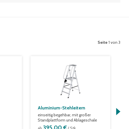
Seite
1 von 3
Aluminium-Stehleitern
D
einseitig begehbar, mit großer
m
Standplattform und Ablageschale
a
395,00 €
ab
/ Stk.