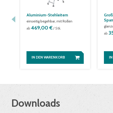
Aluminium-Stehleitern
Groß
Span
einseitig begehbar, mit Rollen
glanz
469,00 €
ab
/ Stk.
3
ab
IN DEN WARENKORB
I
Downloads