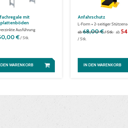
fachregale mit
Anfahrschutz
plattenböden
L-Form = 2-seitiger Stützens
verzinkte Ausführung
68,00 €
54
ab
/ Stk.
ab
50,00 €
/ Stk.
/ Stk.
N DEN WARENKORB
IN DEN WARENKORB