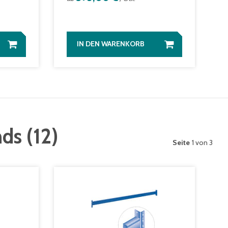
IN DEN WARENKORB
nds
(
12
)
Seite
1 von 3