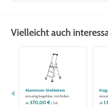
Vielleicht auch interess
Aluminium-Stehleitern
Krag
einseitig begehbar, mit Rollen
einse
370,00 €
1.
ab
/ Stk.
ab