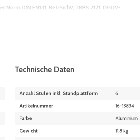
er Norm DIN EN131, BetrSichV, TRBS 2121, DGUV-
UV-Regelwerk
Technische Daten
Anzahl Stufen inkl. Standplattform
6
Artikelnummer
16-13834
Farbe
Aluminium
Gewicht
11,8 kg