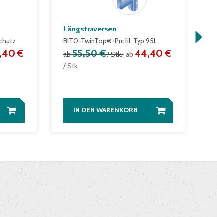
Längstraversen
W
chutz
BITO-TwinTop®-Profil, Typ 95L
m
S
,40 €
55,50 €
44,40 €
ab
/ Stk.
ab
a
/ Stk.
IN DEN WARENKORB