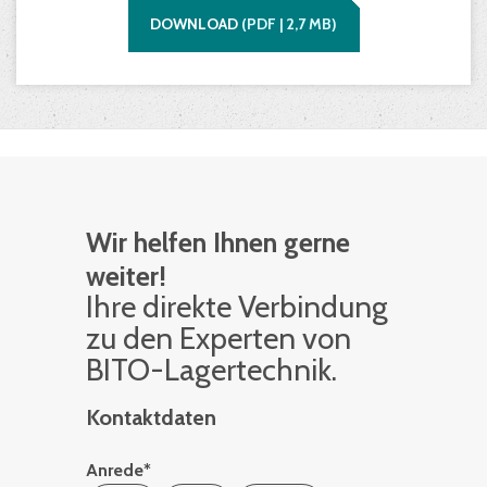
DOWNLOAD
(
PDF |
2,7
MB)
Wir helfen Ihnen gerne
weiter!
Ihre di­rek­te Ver­bin­dung
zu den Ex­per­ten von
BITO-La­ger­tech­nik.
Kontaktdaten
Anrede
*