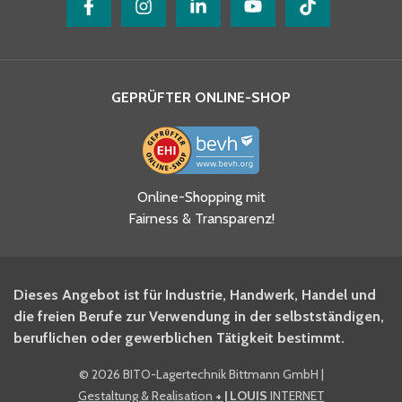
GEPRÜFTER ONLINE-SHOP
Ja, ich habe die
Online-Shopping mit
Datenschutzhinweise gelesen
Fairness & Transparenz!
und akzeptiere diese.
*
Ja, ich möchte mich für den
Dieses Angebot ist für Industrie, Handwerk, Handel und
BITO Newsletter Fachwissen
die freien Berufe zur Verwendung in der selbstständigen,
Intralogistiker anmelden.
beruflichen oder gewerblichen Tätigkeit bestimmt.
©
2026 BITO-Lagertechnik Bittmann GmbH
|
Ja, ich möchte mich für den
Gestaltung & Realisation
+ | LOUIS
INTERNET
BITO Shop-Newsletter