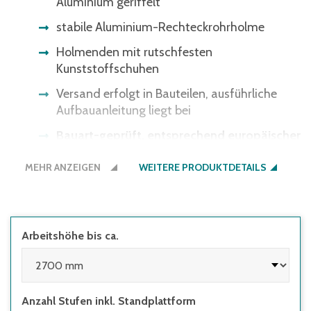
Aluminium geriffelt
stabile Aluminium-Rechteckrohrholme
Holmenden mit rutschfesten
Kunststoffschuhen
Versand erfolgt in Bauteilen, ausführliche
Aufbauanleitung liegt bei
Bauart-geprüft, entsprechend europäischer
Norm DIN EN131, BetrSichV, TRBS 2121,
MEHR ANZEIGEN
DGUV-Information 208-016 und
WEITERE PRODUKTDETAILS
geltendem DGUV-Regelwerk
oberste Trittfläche 410 x 300 mm für
bequemes und sicheres Stehen
Arbeitshöhe bis ca.
Anzahl Stufen inkl. Standplattform