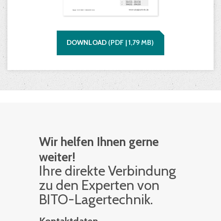
DOWNLOAD
(
PDF |
1,79
MB)
Wir helfen Ihnen gerne
weiter!
Ihre di­rek­te Ver­bin­dung
zu den Ex­per­ten von
BITO-La­ger­tech­nik.