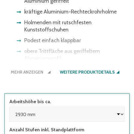
Aluminium geriffelt
kräftige Aluminium-Rechteckrohrholme
Holmenden mit rutschfesten
Kunststoffschuhen
Podest einfach klappbar
obere Trittfläche aus geriffeltem
Aluminiumprofil
einfaches Tragen durch Klapptechnik
MEHR ANZEIGEN
WEITERE PRODUKTDETAILS
Bauart-geprüft, entsprechend europäischer
Norm DIN EN131, BetrSichV, TRBS 2121,
DGUV-Information 208-016 und
geltendem DGUV-Regelwerk
Arbeitshöhe bis ca.
80 mm tiefe, geriffelte Stufen
Anzahl Stufen inkl. Standplattform