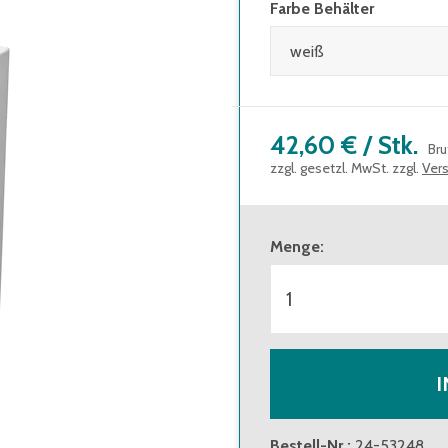
Farbe Behälter
42,60 €
/
Stk.
Bru
zzgl. gesetzl. MwSt. zzgl.
Ver
Menge
:
I
Bestell-Nr.
:
24-53248