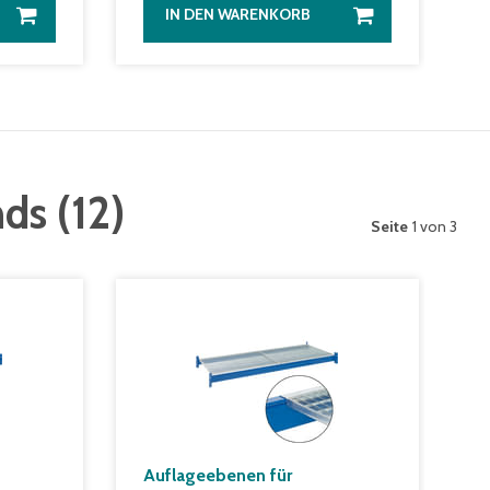
IN DEN WARENKORB
nds
(
12
)
Seite
1 von 3
Auflageebenen für
L