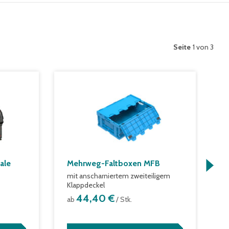
Seite
1 von 3
ale
Mehrweg-Faltboxen MFB
R
mit anscharniertem zweiteiligem
o
Klappdeckel
a
44,40 €
ab
/ Stk.