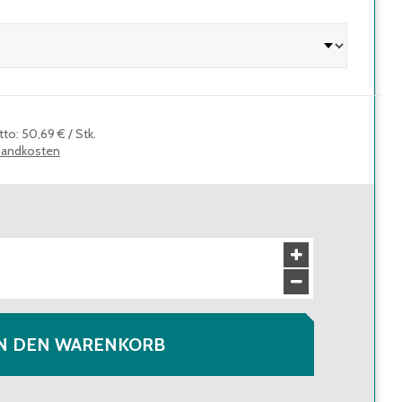
tto
:
50,69 €
/
Stk.
sandkosten
N DEN WARENKORB