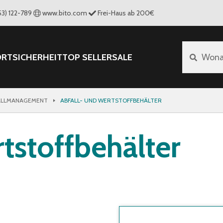
53) 122-789
www.bito.com
Frei-Haus ab 200€
ORT
SICHERHEIT
TOP SELLER
SALE
Wona
ALLMANAGEMENT
ABFALL- UND WERTSTOFFBEHÄLTER
tstoffbehälter