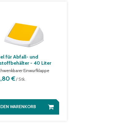
el für Abfall- und
stoffbehälter - 40 Liter
chwenkbarer Einwurfklappe
8,80 €
/ Stk.
N DEN WARENKORB