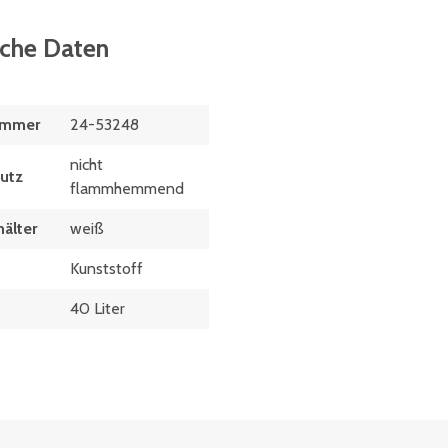
sche Daten
ummer
24-53248
nicht
utz
flammhemmend
älter
weiß
Kunststoff
40 Liter