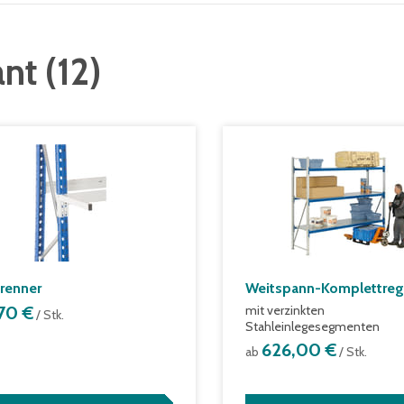
ant
(
12
)
renner
Weitspann-Komplettreg
,70 €
mit verzinkten
/ Stk.
Stahleinlegesegmenten
626,00 €
ab
/ Stk.