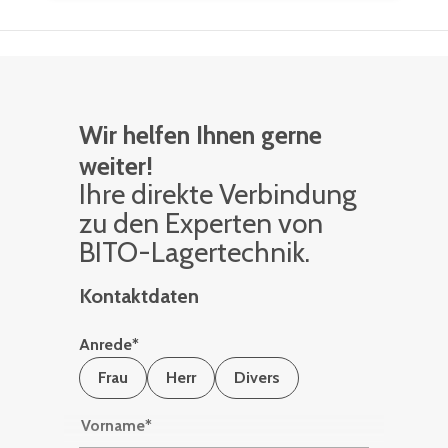
Wir helfen Ihnen gerne
weiter!
Ihre di­rek­te Ver­bin­dung
zu den Ex­per­ten von
BITO-La­ger­tech­nik.
Kontaktdaten
Anrede
*
Frau
Herr
Divers
Vorname
*