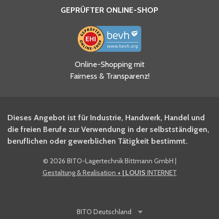
GEPRÜFTER ONLINE-SHOP
Ja, ich habe die
Online-Shopping mit
Datenschutzhinweise gelesen
Fairness & Transparenz!
und akzeptiere diese.
*
Ja, ich möchte mich für den
Dieses Angebot ist für Industrie, Handwerk, Handel und
BITO Newsletter Fachwissen
die freien Berufe zur Verwendung in der selbstständigen,
Intralogistiker anmelden.
beruflichen oder gewerblichen Tätigkeit bestimmt.
©
2026 BITO-Lagertechnik Bittmann GmbH
|
Ja, ich möchte mich für den
Gestaltung & Realisation
+ | LOUIS
INTERNET
BITO Shop-Newsletter
anmelden und keine Aktionen
und Rabatte mehr verpassen.
BITO
Deutschland