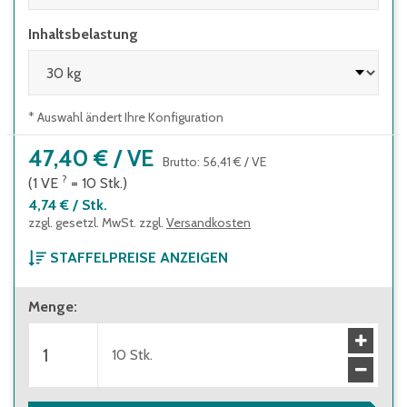
Inhaltsbelastung
* Auswahl ändert Ihre Konfiguration
47,40 €
/
VE
Brutto
:
56,41 €
/
VE
?
(1
VE
=
10
Stk.
)
4,74 €
/
Stk.
zzgl. gesetzl. MwSt. zzgl.
Versandkosten
STAFFELPREISE ANZEIGEN
ab 1 Verpackungseinheit
Menge
:
47,40 €
(
4,74 €
/
Stk.
)
Brutto
:
56,41 €
(
5,64 €
/
Stk.
)
ab 3 Verpackungseinheiten
10
Stk.
43,00 €
(
4,30 €
/
Stk.
)
Brutto
:
51,17 €
(
5,12 €
/
Stk.
)
ab 5 Verpackungseinheiten