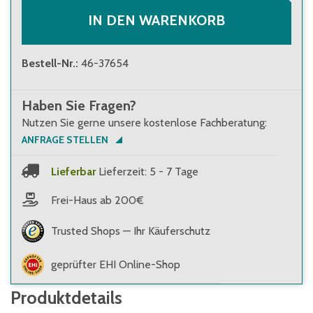
33,80 €
(
3,38 €
/
Stk.
)
Brutto
:
40,22 €
(
4,02 €
/
Stk.
)
IN DEN WARENKORB
Bestell-Nr.
:
46-37654
Haben Sie Fragen?
Nutzen Sie gerne unsere kostenlose Fachberatung:
ANFRAGE STELLEN
Lieferbar
Lieferzeit: 5 - 7 Tage
Frei-Haus ab 200€
Trusted Shops — Ihr Käuferschutz
geprüfter EHI Online-Shop
Produktdetails