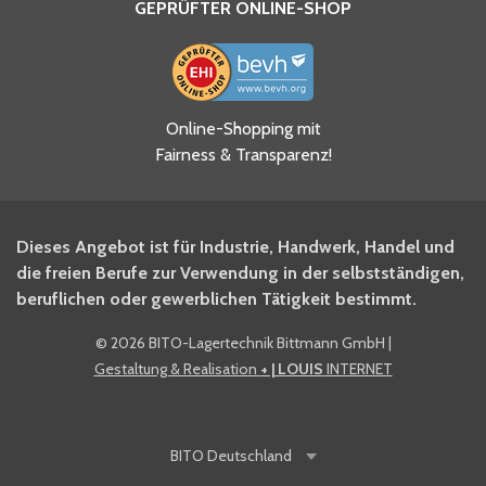
GEPRÜFTER ONLINE-SHOP
Ja, ich habe die
Online-Shopping mit
Datenschutzhinweise gelesen
Fairness & Transparenz!
und akzeptiere diese.
*
Ja, ich möchte mich für den
Dieses Angebot ist für Industrie, Handwerk, Handel und
BITO Newsletter Fachwissen
die freien Berufe zur Verwendung in der selbstständigen,
Intralogistiker anmelden.
beruflichen oder gewerblichen Tätigkeit bestimmt.
©
2026 BITO-Lagertechnik Bittmann GmbH
|
Ja, ich möchte mich für den
Gestaltung & Realisation
+ | LOUIS
INTERNET
BITO Shop-Newsletter
anmelden und keine Aktionen
und Rabatte mehr verpassen.
BITO
Deutschland