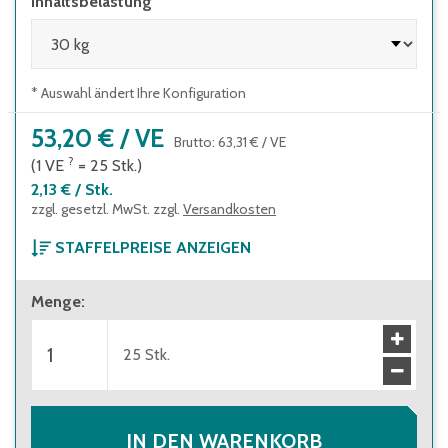
Inhaltsbelastung
* Auswahl ändert Ihre Konfiguration
53,20 €
/
VE
Brutto
:
63,31 €
/
VE
?
(1
VE
=
25
Stk.
)
2,13 €
/
Stk.
zzgl. gesetzl. MwSt. zzgl.
Versandkosten
STAFFELPREISE ANZEIGEN
ab 1 Verpackungseinheit
Menge
:
53,20 €
(
2,13 €
/
Stk.
)
Brutto
:
63,31 €
(
2,53 €
/
Stk.
)
ab 3 Verpackungseinheiten
25
Stk.
49,20 €
(
1,97 €
/
Stk.
)
Brutto
:
58,55 €
(
2,34 €
/
Stk.
)
ab 5 Verpackungseinheiten
43,60 €
(
1,74 €
/
Stk.
)
Brutto
:
51,88 €
(
2,07 €
/
Stk.
)
IN DEN WARENKORB