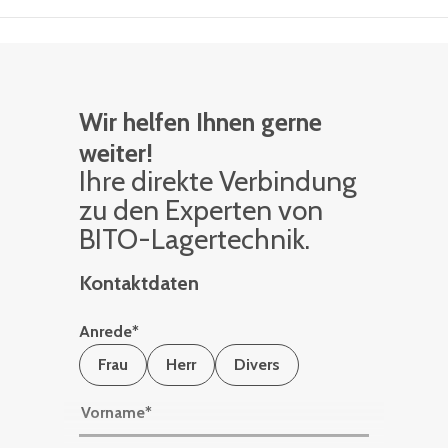
Wir helfen Ihnen gerne
weiter!
Ihre di­rek­te Ver­bin­dung
zu den Ex­per­ten von
BITO-La­ger­tech­nik.
Kontaktdaten
Anrede
*
Frau
Herr
Divers
Vorname
*