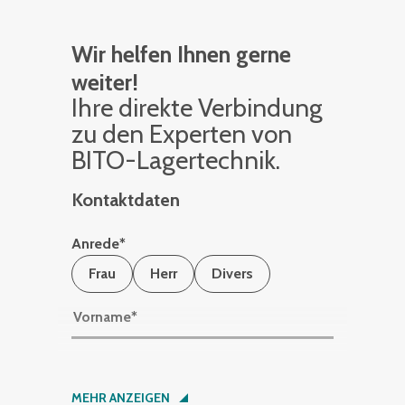
Wir helfen Ihnen gerne
weiter!
Ihre di­rek­te Ver­bin­dung
zu den Ex­per­ten von
BITO-La­ger­tech­nik.
Kontaktdaten
Anrede
*
Frau
Herr
Divers
Vorname
*
Nachname
*
MEHR ANZEIGEN