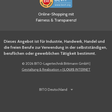
Ja, ich habe die
Online-Shopping mit
Datenschutzhinweise gelesen
Fairness & Transparenz!
und akzeptiere diese.
*
Ja, ich möchte mich für den
Dieses Angebot ist für Industrie, Handwerk, Handel und
BITO Newsletter Fachwissen
die freien Berufe zur Verwendung in der selbstständigen,
Intralogistiker anmelden.
beruflichen oder gewerblichen Tätigkeit bestimmt.
©
2026 BITO-Lagertechnik Bittmann GmbH
|
Ja, ich möchte mich für den
Gestaltung & Realisation
+ | LOUIS
INTERNET
BITO Shop-Newsletter
anmelden und keine Aktionen
und Rabatte mehr verpassen.
BITO
Deutschland
Anti-Robot Verification
Click to start verification
Friendly
Captcha ⇗