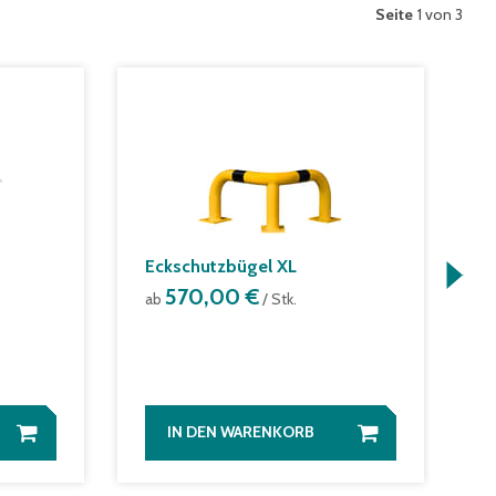
Seite
1 von 3
Eckschutzbügel XL
S
570,00 €
C
ab
/ Stk.
a
IN DEN WARENKORB