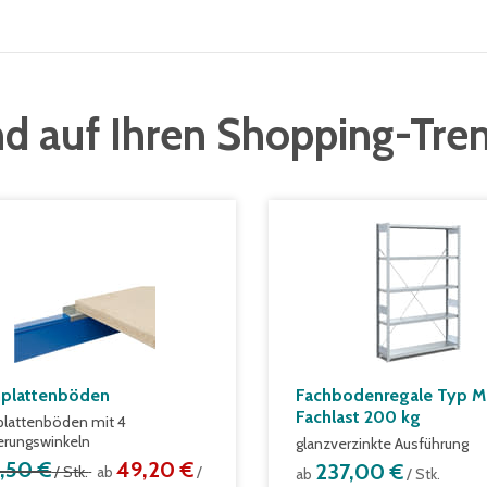
d auf Ihren Shopping-Tre
plattenböden
Fachbodenregale Typ M
Fachlast 200 kg
lattenböden mit 4
ierungswinkeln
glanzverzinkte Ausführung
1,50 €
49,20 €
237,00 €
/ Stk.
ab
/
ab
/ Stk.