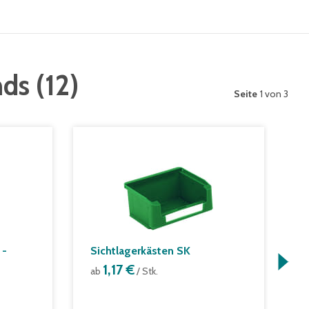
nds
(
12
)
Seite
1 von 3
 -
Sichtlagerkästen SK
F
F
1,17 €
ab
/ Stk.
g
a