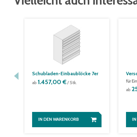
Vielleicht auch interess
Schubladen-Einbaublöcke 7er
Vers
1.457,00 €
für E
ab
/ Stk.
2
ab
IN DEN WARENKORB
I