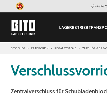
+49 (67
LAGER
BETRIEB
TRANSP
BITO SHOP
KATEGORIEN
REGALSYSTEME
ZUBEHÖR & ERSA
Verschlussvorr
Zentralverschluss für Schubladenblo