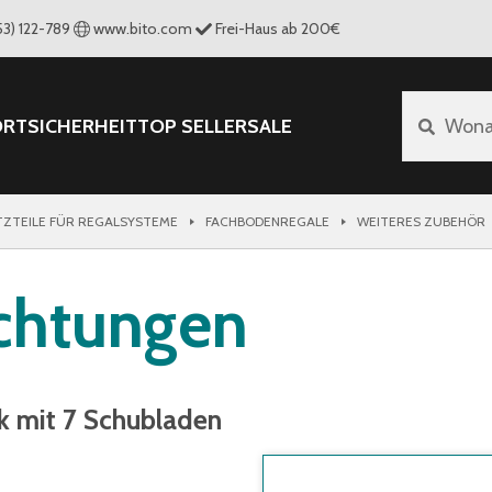
53) 122-789
www.bito.com
Frei-Haus ab 200€
ORT
SICHERHEIT
TOP SELLER
SALE
Wona
TZTEILE FÜR REGALSYSTEME
FACHBODENREGALE
WEITERES ZUBEHÖR
ichtungen
ck mit 7 Schubladen