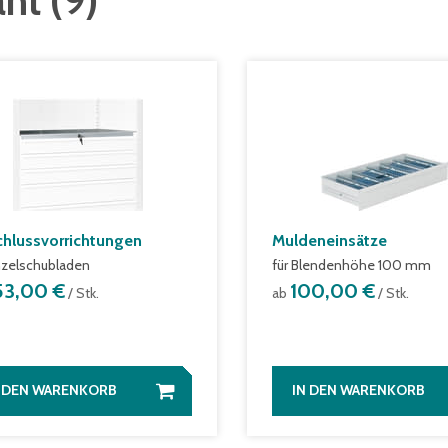
ant
(
9
)
chlussvorrichtungen
Muldeneinsätze
inzelschubladen
für Blendenhöhe 100 mm
53,00 €
100,00 €
/ Stk.
ab
/ Stk.
N DEN WARENKORB
IN DEN WARENKORB