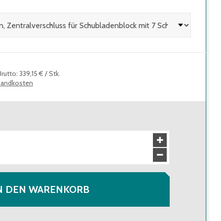
Brutto
:
339,15 €
/
Stk.
sandkosten
N DEN WARENKORB