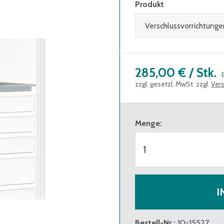
Produkt
285,00 €
/
Stk.
zzgl. gesetzl. MwSt. zzgl.
Ver
Menge
:
I
Bestell-Nr.
:
10-15527