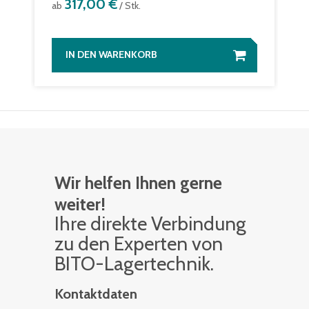
317,00 €
ab
/ Stk.
IN DEN WARENKORB
Wir helfen Ihnen gerne
weiter!
Ihre di­rek­te Ver­bin­dung
zu den Ex­per­ten von
BITO-La­ger­tech­nik.
Kontaktdaten