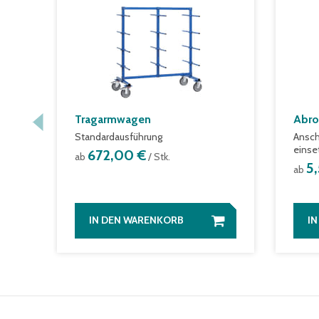
Tragarmwagen
Abro
Standardausführung
Ansch
einse
672,00 €
ab
/ Stk.
5
ab
IN DEN WARENKORB
I