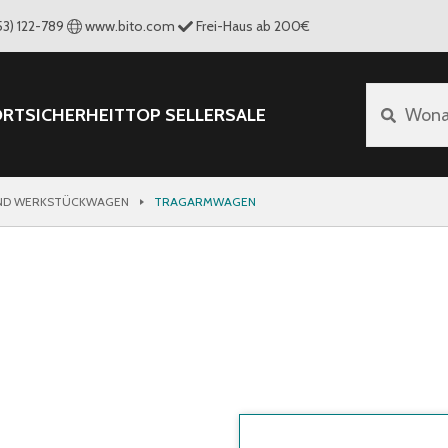
53) 122-789
www.bito.com
Frei-Haus ab 200€
ORT
SICHERHEIT
TOP SELLER
SALE
Wona
ND WERKSTÜCKWAGEN
TRAGARMWAGEN