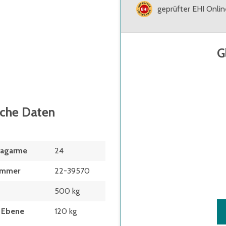
geprüfter EHI Onli
G
sche Daten
ragarme
24
ummer
22-39570
500 kg
t Ebene
120 kg