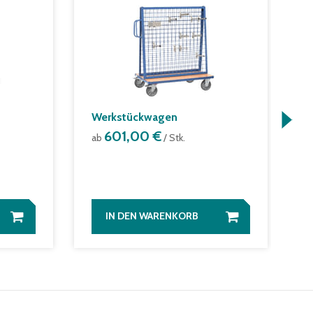
Werkstückwagen
F
601,00 €
A
ab
/ Stk.
K
a
IN DEN WARENKORB