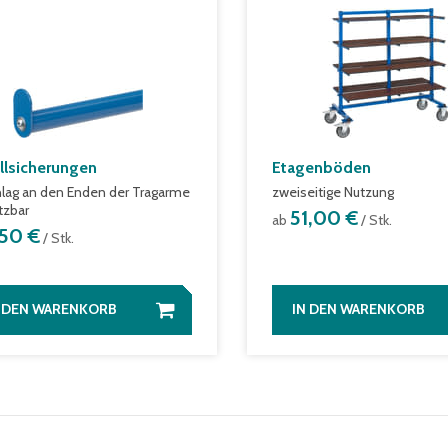
llsicherungen
Etagenböden
lag an den Enden der Tragarme
zweiseitige Nutzung
tzbar
51,00 €
ab
/ Stk.
,50 €
/ Stk.
N DEN WARENKORB
IN DEN WARENKORB