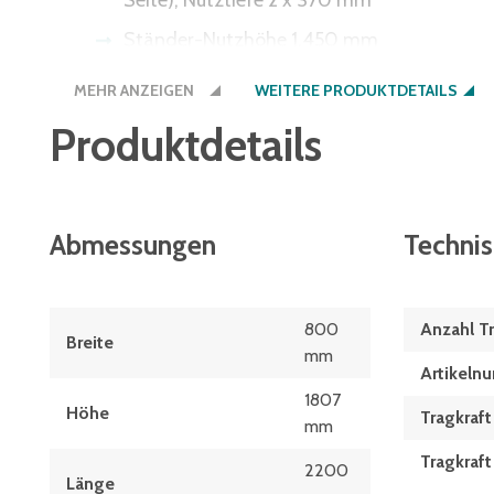
Seite), Nutztiefe 2 x 370 mm
Ständer-Nutzhöhe 1.450 mm
Tragkraft pro Etage 120 kg (60 kg je Seite)
MEHR ANZEIGEN
WEITERE PRODUKTDETAILS
Produktdetails
Abmessungen
Techni
800
Anzahl T
Breite
mm
Artikeln
1807
Höhe
Tragkraft
mm
Tragkraf
2200
Länge