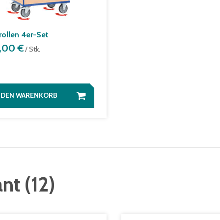
rollen 4er-Set
7,00 €
/ Stk.
N DEN WARENKORB
ant
(
12
)