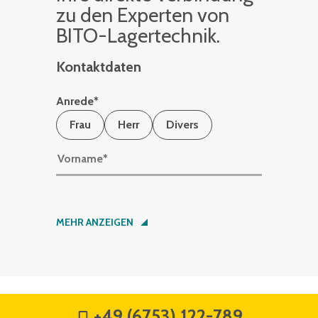
zu den Ex­per­ten von
BITO-La­ger­tech­nik.
Kontaktdaten
Anrede
*
Frau
Herr
Divers
Vorname
*
Nachname
*
MEHR ANZEIGEN
Firma
*
+49 (6753) 122-789