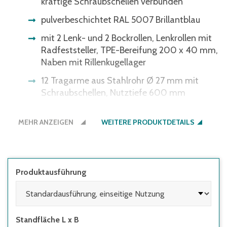
kräftige Schraubschellen verbunden
pulverbeschichtet RAL 5007 Brillantblau
mit 2 Lenk- und 2 Bockrollen, Lenkrollen mit
Radfeststeller, TPE-Bereifung 200 x 40 mm,
Naben mit Rillenkugellager
12 Tragarme aus Stahlrohr Ø 27 mm mit
Schraubschellen, Nutztiefe 600 mm
Ständer-Nutzhöhe 1.450 mm
MEHR ANZEIGEN
WEITERE PRODUKTDETAILS
Tragkraft pro Etage 80 kg
Produktausführung
Standfläche L x B