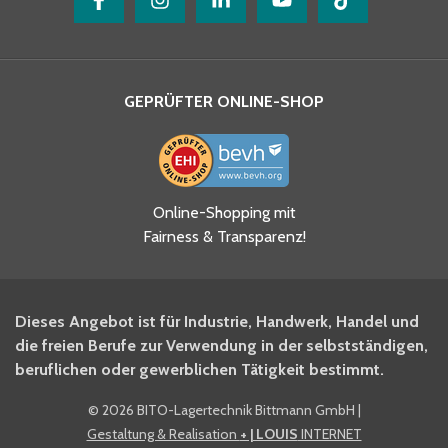
GEPRÜFTER ONLINE-SHOP
Ja, ich habe die
Online-Shopping mit
Datenschutzhinweise gelesen
Fairness & Transparenz!
und akzeptiere diese.
*
Ja, ich möchte mich für den
Dieses Angebot ist für Industrie, Handwerk, Handel und
BITO Newsletter Fachwissen
die freien Berufe zur Verwendung in der selbstständigen,
Intralogistiker anmelden.
beruflichen oder gewerblichen Tätigkeit bestimmt.
©
2026 BITO-Lagertechnik Bittmann GmbH
|
Ja, ich möchte mich für den
Gestaltung & Realisation
+ | LOUIS
INTERNET
BITO Shop-Newsletter