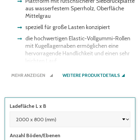
Plattform mit rutschsicherer Siebdruckplatte
aus wasserfestem Sperrholz, Oberfläche
Mittelgrau
speziell für große Lasten konzipiert
die hochwertigen Elastic-Vollgummi-Rollen
mit Kugellagernaben ermöglichen eine
hervorragende Handlichkeit und einen sehr
leichten Lauf
mit 2 Lenk- und 2 Bockrollen, Lenkrollen mit
MEHR ANZEIGEN
WEITERE PRODUKTDETAILS
Radfeststeller, Elastic-Vollgummi-Bereifung,
blaugrau, spurlos, Naben mit Kugellager
rechteckige Ladeflächen mit rutschsicherer
Siebdruckplatte aus wasserfestem Sperrholz,
Ladefläche L x B
Oberfläche Mittelgrau
Tragkraft obere Ladefläche 500 kg
Anzahl Böden/Ebenen