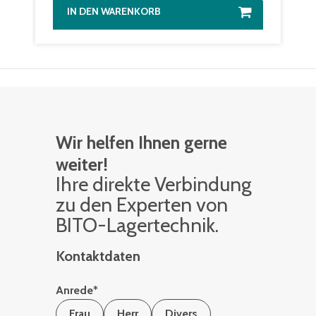
IN DEN WARENKORB
Wir helfen Ihnen gerne
weiter!
Ihre di­rek­te Ver­bin­dung
zu den Ex­per­ten von
BITO-La­ger­tech­nik.
Kontaktdaten
Anrede
*
Frau
Herr
Divers