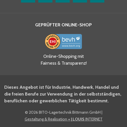
GEPRÜFTER ONLINE-SHOP
Ja, ich habe die
Online-Shopping mit
Datenschutzhinweise gelesen
Fairness & Transparenz!
und akzeptiere diese.
*
Ja, ich möchte mich für den
Dieses Angebot ist für Industrie, Handwerk, Handel und
BITO Newsletter Fachwissen
die freien Berufe zur Verwendung in der selbstständigen,
Intralogistiker anmelden.
beruflichen oder gewerblichen Tätigkeit bestimmt.
©
2026 BITO-Lagertechnik Bittmann GmbH
|
Ja, ich möchte mich für den
Gestaltung & Realisation
+ | LOUIS
INTERNET
BITO Shop-Newsletter