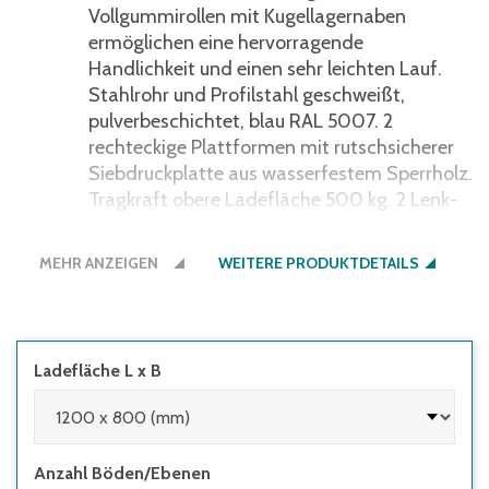
Vollgummirollen mit Kugellagernaben
ermöglichen eine hervorragende
Handlichkeit und einen sehr leichten Lauf.
Stahlrohr und Profilstahl geschweißt,
pulverbeschichtet, blau RAL 5007. 2
rechteckige Plattformen mit rutschsicherer
Siebdruckplatte aus wasserfestem Sperrholz.
Tragkraft obere Ladefläche 500 kg. 2 Lenk-
und 2 Bockrollen, Elastic-Vollgummi-
Bereifung, blaugrau "spurlos", Naben mit
MEHR ANZEIGEN
WEITERE PRODUKTDETAILS
Kugellager. Feststeller an den Lenkrollen,
gemäß der Europäischen Norm EN 1757-3
(Sicherheit von Plattformwagen).
Ladefläche L x B
Anzahl Böden/Ebenen