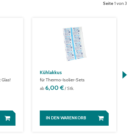
Seite
1 von 3
Kühlakkus
H
 Glas!
für Thermo-Isolier-Sets
g
5
6,00 €
ab
/ Stk.
a
IN DEN WARENKORB