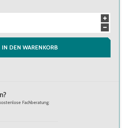
en
148,00 €
(
4,11 €
/
Stk.
)
Brutto
:
176,12 €
(
4,89 €
/
Stk.
)
en
145,70 €
(
4,05 €
/
Stk.
)
Brutto
:
173,38 €
(
4,82 €
/
Stk.
)
IN DEN WARENKORB
n?
kostenlose Fachberatung: