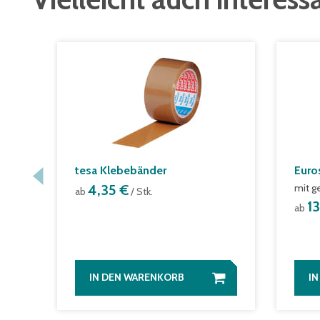
tesa Klebebänder
Euro
4,35 €
mit g
ab
/ Stk.
1
ab
IN DEN WARENKORB
I