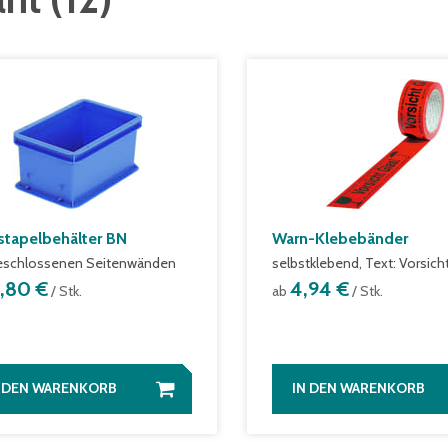
stapelbehälter BN
Warn-Klebebänder
eschlossenen Seitenwänden
selbstklebend, Text: Vorsicht
3,80 €
4,94 €
/ Stk.
ab
/ Stk.
N DEN WARENKORB
IN DEN WARENKORB