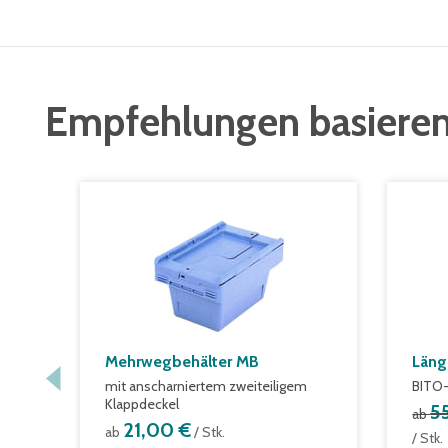
Empfehlungen basieren
Mehrwegbehälter MB
Läng
mit anscharniertem zweiteiligem
BITO-
Klappdeckel
5
ab
21,00 €
ab
/ Stk.
/ Stk.