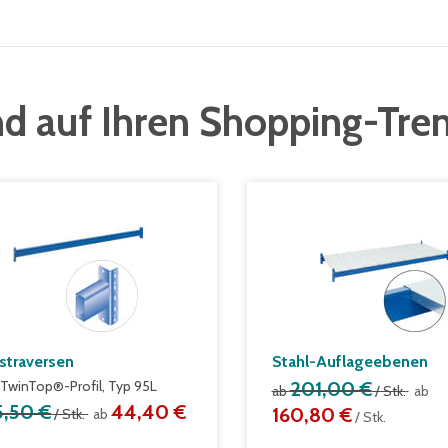
d auf Ihren Shopping-Tre
straversen
Stahl-Auflageebenen
TwinTop®-Profil, Typ 95L
201,00 €
ab
/ Stk.
ab
5,50 €
44,40 €
160,80 €
/ Stk.
ab
/ Stk.