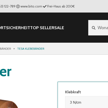
53) 122-789
www.bito.com
Frei-Haus ab 200€
ORT
SICHERHEIT
TOP SELLER
SALE
Wona
EBÄNDER
TESA KLEBEBÄNDER
er
Klebkraft