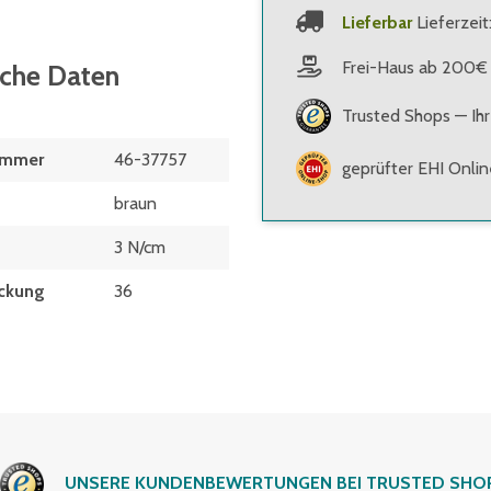
Lieferbar
Lieferzeit
Frei-Haus ab 200€
sche Daten
Trusted Shops — Ihr
ummer
46-37757
geprüfter EHI Onli
braun
3 N/cm
ckung
36
UNSERE KUNDENBEWERTUNGEN BEI TRUSTED SHO