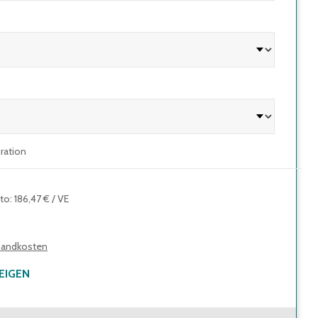
uration
tto
:
186,47 €
/
VE
sandkosten
EIGEN
156,70 €
(
4,35 €
/
Stk.
)
Brutto
:
186,47 €
(
5,18 €
/
Stk.
)