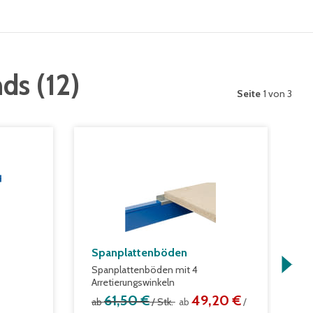
nds
(
12
)
Seite
1 von 3
Spanplattenböden
S
Spanplattenböden mit 4
a
Arretierungswinkeln
61,50 €
49,20 €
ab
/ Stk.
ab
/