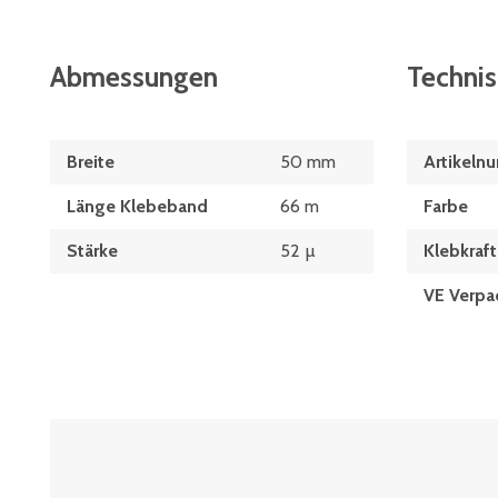
Abmessungen
Techni
Breite
50 mm
Artikeln
Länge Klebeband
66 m
Farbe
Stärke
52 µ
Klebkraft
VE Verpa