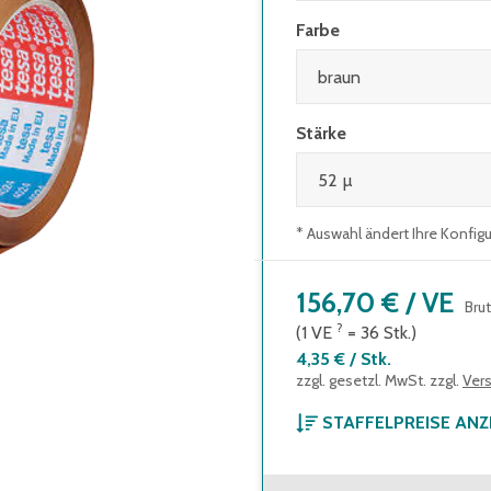
Farbe
Stärke
* Auswahl ändert Ihre Konfig
156,70 €
/
VE
Bru
?
(1
VE
=
36
Stk.
)
4,35 €
/
Stk.
zzgl. gesetzl. MwSt. zzgl.
Ver
STAFFELPREISE ANZ
ab 1 Verpackungseinheit