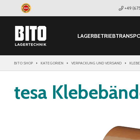
+49 (67
LAGER
BETRIEB
TRANSP
BITO SHOP
KATEGORIEN
VERPACKUNG UND VERSAND
KLEB
tesa Klebebänd