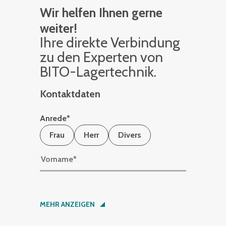
Wir helfen Ihnen gerne
weiter!
Ihre di­rek­te Ver­bin­dung
zu den Ex­per­ten von
BITO-La­ger­tech­nik.
Kontaktdaten
Anrede
*
Frau
Herr
Divers
Vorname
*
Nachname
*
MEHR ANZEIGEN