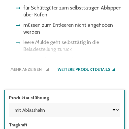
für Schüttgüter zum selbsttätigen Abkippen
über Kufen
müssen zum Entleeren nicht angehoben
werden
leere Mulde geht selbsttätig in die
Beladestellung zurück
serienmäßig mit Staplertaschen,
Abrollsicherung und Kippverriegelung,
MEHR ANZEIGEN
WEITERE PRODUKTDETAILS
Gliederkette als Abrutsch- und Kippsicherung
die Ausführung mit Ablasshahn inkl. Sieb
ermöglicht das Trennen von Flüssigkeiten
und Feststoffen
Produktausführung
Tragkraft