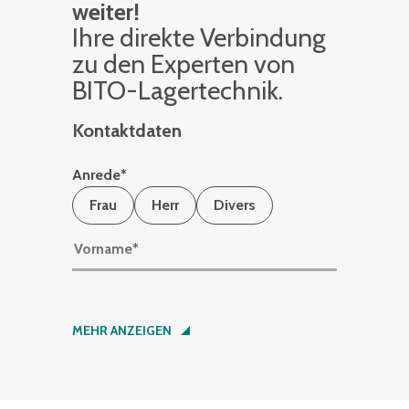
weiter!
Ihre di­rek­te Ver­bin­dung
zu den Ex­per­ten von
BITO-La­ger­tech­nik.
Kontaktdaten
Anrede
*
Frau
Herr
Divers
Vorname
*
Nachname
*
MEHR ANZEIGEN
Firma
*