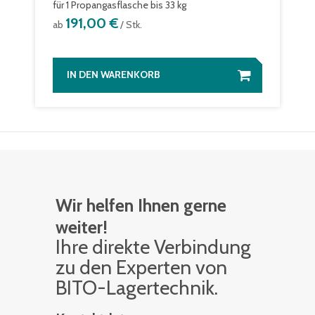
für 1 Propangasflasche bis 33 kg
191,00 €
ab
/ Stk.
IN DEN WARENKORB
Wir helfen Ihnen gerne
weiter!
Ihre di­rek­te Ver­bin­dung
zu den Ex­per­ten von
BITO-La­ger­tech­nik.