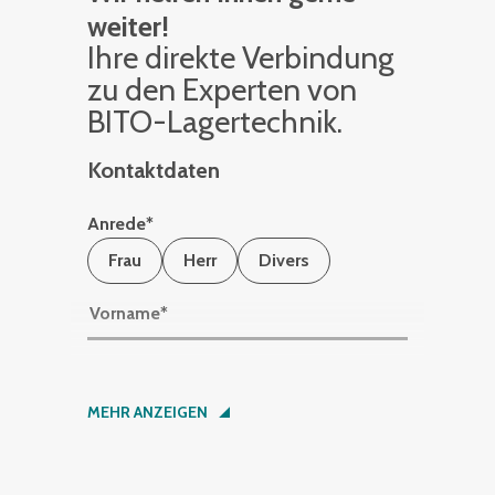
weiter!
Ihre di­rek­te Ver­bin­dung
zu den Ex­per­ten von
BITO-La­ger­tech­nik.
Kontaktdaten
Anrede
*
Frau
Herr
Divers
Vorname
*
Nachname
*
MEHR ANZEIGEN
Firma
*