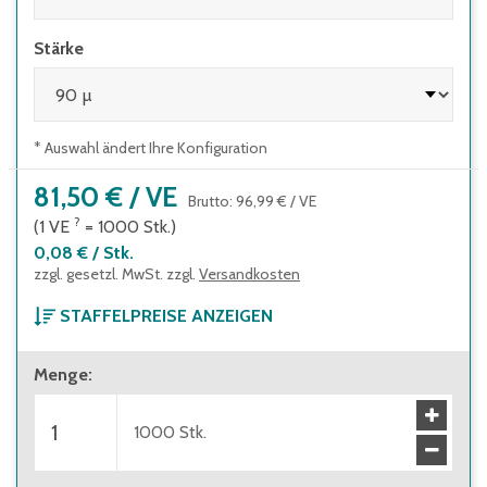
Stärke
* Auswahl ändert Ihre Konfiguration
81,50 €
/
VE
Brutto
:
96,99 €
/
VE
?
(1
VE
=
1000
Stk.
)
0,08 €
/
Stk.
zzgl. gesetzl. MwSt. zzgl.
Versandkosten
STAFFELPREISE ANZEIGEN
ab 1 Verpackungseinheit
Menge
:
81,50 €
(
0,08 €
/
Stk.
)
Brutto
:
96,99 €
(
0,10 €
/
Stk.
)
ab 3 Verpackungseinheiten
1000
Stk.
68,30 €
(
0,07 €
/
Stk.
)
Brutto
:
81,28 €
(
0,08 €
/
Stk.
)
ab 5 Verpackungseinheiten