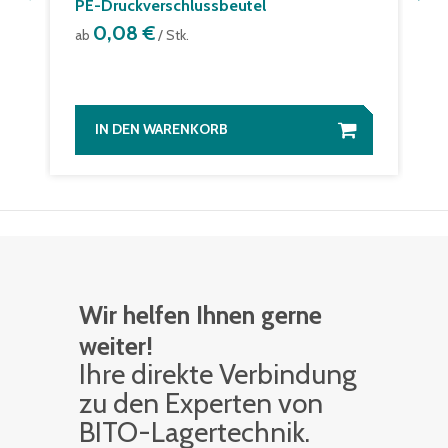
PE-Druckverschlussbeutel
0,08 €
ab
/ Stk.
IN DEN WARENKORB
Wir helfen Ihnen gerne
weiter!
Ihre di­rek­te Ver­bin­dung
zu den Ex­per­ten von
BITO-La­ger­tech­nik.