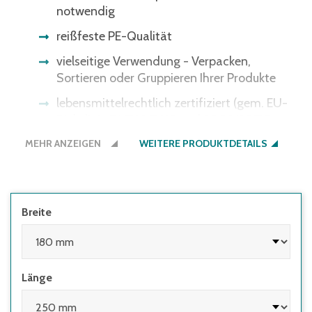
notwendig
reißfeste PE-Qualität
vielseitige Verwendung - Verpacken,
Sortieren oder Gruppieren Ihrer Produkte
lebensmittelrechtlich zertifiziert (gem. EU-
Richtlinie 76/769 EWG und 2002/95/EG
werden weder Weichmacherstoffe, noch Blei,
MEHR ANZEIGEN
WEITERE PRODUKTDETAILS
Quecksilber, polybromierte Biphenyle,
Cadmium, sechswertiges Chrom und
polybromierter Diphenylether eingesetzt)
Breite
Länge