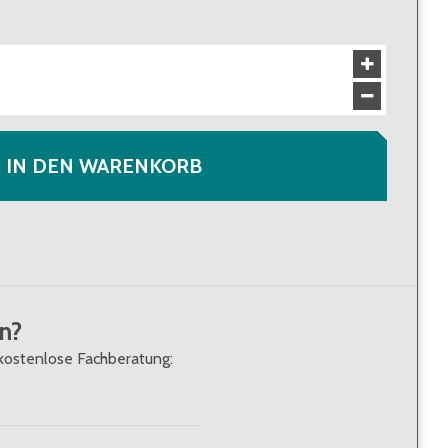
en
70,80 €
(
0,07 €
/
Stk.
)
Brutto
:
84,25 €
(
0,08 €
/
Stk.
)
en
67,60 €
(
0,07 €
/
Stk.
)
Brutto
:
80,44 €
(
0,08 €
/
Stk.
)
IN DEN WARENKORB
n?
kostenlose Fachberatung: