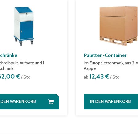
schränke
Paletten-Container
chreibpult-Aufsatz und 1
im Europalettenmaß, aus 2-w
schrank
Pappe
62,00 €
12,43 €
/ Stk.
ab
/ Stk.
N DEN WARENKORB
IN DEN WARENKORB