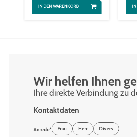
IN DEN WARENKORB
I
Wir helfen Ihnen ge
Ihre di­rek­te Ver­bin­dung zu 
Kontaktdaten
Frau
Herr
Divers
Anrede
*