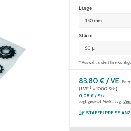
Länge
Stärke
* Auswahl ändert Ihre Konfig
83,80 €
/
VE
Brut
?
(1
VE
=
1000
Stk.
)
0,08 €
/
Stk.
zzgl. gesetzl. MwSt. zzgl.
Ver
STAFFELPREISE ANZ
ab 1 Verpackungseinheit