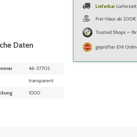
Lieferbar
Lieferzeit
Frei-Haus ab 200€
Trusted Shops — Ihr
sche Daten
geprüfter EHI Onli
ummer
46-37705
transparent
ckung
1000