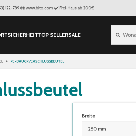
53) 122-789
www.bito.com
Frei-Haus ab 200€
ORT
SICHERHEIT
TOP SELLER
SALE
Wona
EL
PE-DRUCKVERSCHLUSSBEUTEL
lussbeutel
Breite