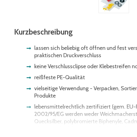
Kurzbeschreibung
lassen sich beliebig oft öffnen und fest ve
praktischen Druckverschluss
keine Verschlussclipse oder Klebestreifen 
reißfeste PE-Qualität
vielseitige Verwendung - Verpacken, Sortie
Produkte
lebensmittelrechtlich zertifiziert (gem. EU
2002/95/EG werden weder Weichmacherstof
Quecksilber, polybromierte Biphenyle, Cad
Chrom und polybromierter Diphenylether e