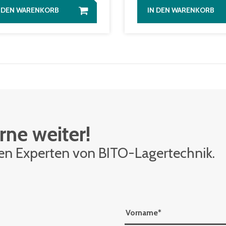
N DEN WARENKORB
IN DEN WARENKORB
rne weiter!
den Ex­per­ten von BITO-La­ger­tech­nik.
Vorname
*