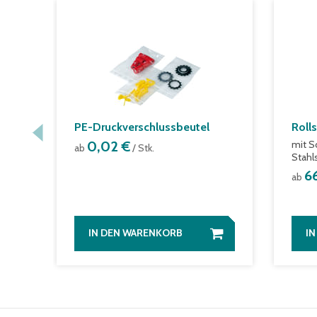
PE-Druckverschlussbeutel
Roll
0,02 €
mit S
ab
/ Stk.
Stahl
6
ab
IN DEN WARENKORB
I