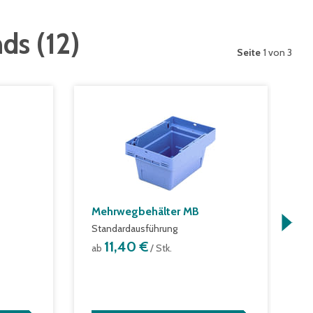
nds
(
12
)
Seite
1 von 3
Mehrwegbehälter MB
F
F
Standardausführung
R
11,40 €
ab
/ Stk.
G
a