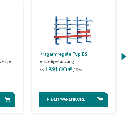
Kragarmregale Typ ES
A
elliger
einseitige Nutzung
m
f
1.891,00 €
ab
/ Stk.
a
IN DEN WARENKORB