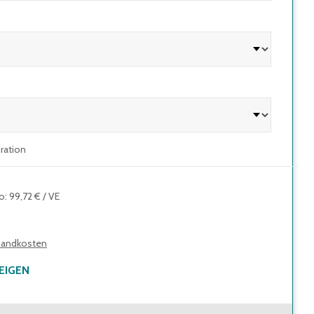
uration
to
:
99,72 €
/
VE
sandkosten
EIGEN
83,80 €
(
0,08 €
/
Stk.
)
Brutto
:
99,72 €
(
0,10 €
/
Stk.
)