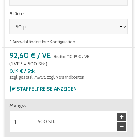
Stärke
* Auswahl ändert Ihre Konfiguration
92,60 €
/
VE
Brutto
:
110,19 €
/
VE
?
(1
VE
=
500
Stk.
)
0,19 €
/
Stk.
zzgl. gesetzl. MwSt. zzgl.
Versandkosten
STAFFELPREISE ANZEIGEN
ab 1 Verpackungseinheit
Menge
:
92,60 €
(
0,19 €
/
Stk.
)
Brutto
:
110,19 €
(
0,23 €
/
Stk.
)
ab 3 Verpackungseinheiten
500
Stk.
80,40 €
(
0,16 €
/
Stk.
)
Brutto
:
95,68 €
(
0,19 €
/
Stk.
)
ab 5 Verpackungseinheiten