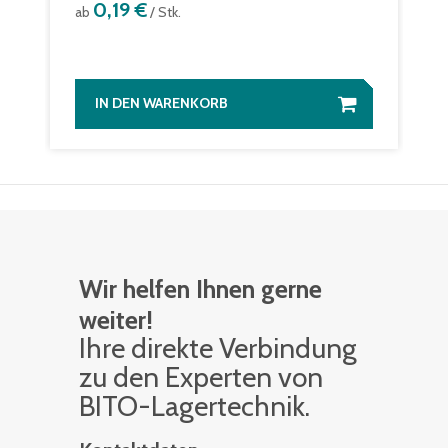
0,19 €
ab
/ Stk.
IN DEN WARENKORB
Wir helfen Ihnen gerne
weiter!
Ihre di­rek­te Ver­bin­dung
zu den Ex­per­ten von
BITO-La­ger­tech­nik.