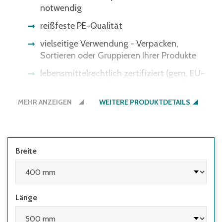
notwendig
reißfeste PE-Qualität
vielseitige Verwendung - Verpacken,
Sortieren oder Gruppieren Ihrer Produkte
lebensmittelrechtlich zertifiziert (gem. EU-
Richtlinie 76/769 EWG und 2002/95/EG
werden weder Weichmacherstoffe, noch Blei,
MEHR ANZEIGEN
WEITERE PRODUKTDETAILS
Quecksilber, polybromierte Biphenyle,
Cadmium, sechswertiges Chrom und
polybromierter Diphenylether eingesetzt)
Breite
Länge