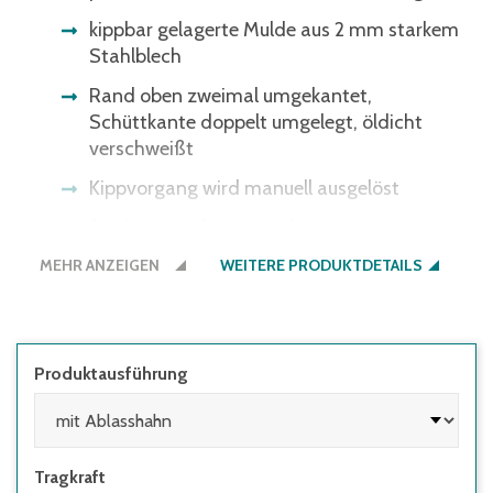
kippbar gelagerte Mulde aus 2 mm starkem
Stahlblech
Rand oben zweimal umgekantet,
Schüttkante doppelt umgelegt, öldicht
verschweißt
Kippvorgang wird manuell ausgelöst
fahrbar, und für Staplerbetrieb
MEHR ANZEIGEN
Untergestell aus 3 mm starken Kantprofilen
WEITERE PRODUKTDETAILS
mit integrierten Staplertaschen, Trittblech
und Kippsicherung, Rohrschiebegriff
mit 2 Lenk- und 2 Bockrollen, TOTALSTOP-
Produktausführung
Zentralbremssystem serienmäßig an den
Lenkrollen, Raddurchmesser 200 mm
die Ausführung mit Ablasshahn inkl. Sieb
Tragkraft
ermöglicht das Trennen von Flüssigkeiten