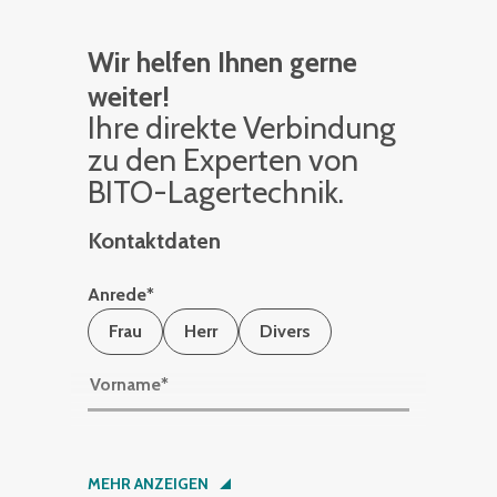
Wir helfen Ihnen gerne
weiter!
Ihre di­rek­te Ver­bin­dung
zu den Ex­per­ten von
BITO-La­ger­tech­nik.
Kontaktdaten
Anrede
*
Frau
Herr
Divers
Vorname
*
Nachname
*
MEHR ANZEIGEN