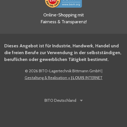
Ja, ich habe die
Online-Shopping mit
Datenschutzhinweise gelesen
Fairness & Transparenz!
und akzeptiere diese.
*
Ja, ich möchte mich für den
Dieses Angebot ist für Industrie, Handwerk, Handel und
BITO Newsletter Fachwissen
die freien Berufe zur Verwendung in der selbstständigen,
Intralogistiker anmelden.
beruflichen oder gewerblichen Tätigkeit bestimmt.
©
2026 BITO-Lagertechnik Bittmann GmbH
|
Ja, ich möchte mich für den
Gestaltung & Realisation
+ | LOUIS
INTERNET
BITO Shop-Newsletter
anmelden und keine Aktionen
und Rabatte mehr verpassen.
BITO
Deutschland
Anti-Robot Verification
Click to start verification
Friendly
Captcha ⇗