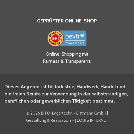
GEPRÜFTER ONLINE-SHOP
Ja, ich habe die
Online-Shopping mit
Datenschutzhinweise gelesen
Fairness & Transparenz!
und akzeptiere diese.
*
Ja, ich möchte mich für den
Dieses Angebot ist für Industrie, Handwerk, Handel und
BITO Newsletter Fachwissen
die freien Berufe zur Verwendung in der selbstständigen,
Intralogistiker anmelden.
beruflichen oder gewerblichen Tätigkeit bestimmt.
©
2026 BITO-Lagertechnik Bittmann GmbH
|
Ja, ich möchte mich für den
Gestaltung & Realisation
+ | LOUIS
INTERNET
BITO Shop-Newsletter
anmelden und keine Aktionen