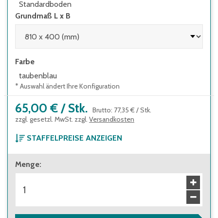
Standardboden
Grundmaß L x B
Farbe
taubenblau
* Auswahl ändert Ihre Konfiguration
65,00 €
/
Stk.
Brutto
:
77,35 €
/
Stk.
zzgl. gesetzl. MwSt. zzgl.
Versandkosten
STAFFELPREISE ANZEIGEN
ab 1 Stück
Menge
:
65,00 €
Brutto
:
77,35 €
ab 57 Stück
57,50 €
Brutto
:
68,43 €