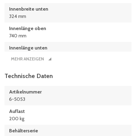
Innenbreite unten
324 mm
Innenlänge oben
740 mm
Innenlänge unten
697 mm
MEHR ANZEIGEN
Länge
810 mm
Technische Daten
Nutzbare Innenhöhe im Stapel/gestapelt
Artikelnummer
298 mm
6-5053
Auflast
200 kg
Behälterserie