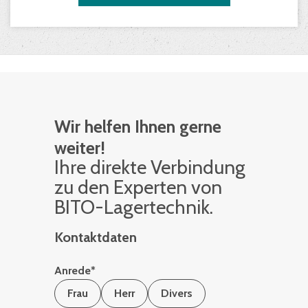
Wir helfen Ihnen gerne
weiter!
Ihre di­rek­te Ver­bin­dung
zu den Ex­per­ten von
BITO-La­ger­tech­nik.
Kontaktdaten
Anrede
*
Frau
Herr
Divers