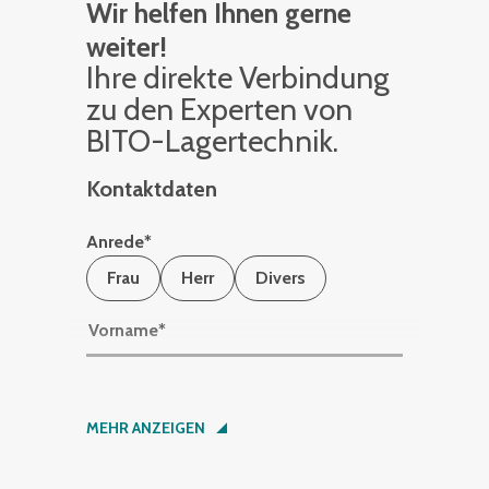
Wir helfen Ihnen gerne
weiter!
Ihre di­rek­te Ver­bin­dung
zu den Ex­per­ten von
BITO-La­ger­tech­nik.
Kontaktdaten
Anrede
*
Frau
Herr
Divers
Vorname
*
Nachname
*
MEHR ANZEIGEN