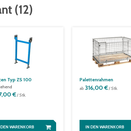
ant
(
12
)
zen Typ ZS 100
Palettenrahmen
tehend
316,00 €
ab
/ Stk.
17,00 €
/ Stk.
N DEN WARENKORB
IN DEN WARENKORB