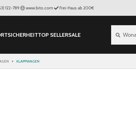
53) 122-789
www.bito.com
Frei-Haus ab 200€
ORT
SICHERHEIT
TOP SELLER
SALE
Wona
AGEN
KLAPPWAGEN