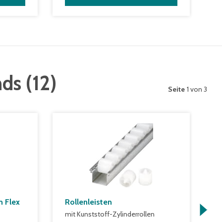
nds
(
12
)
Seite
1 von 3
 Flex
Rollenleisten
K
4
mit Kunststoff-Zylinderrollen