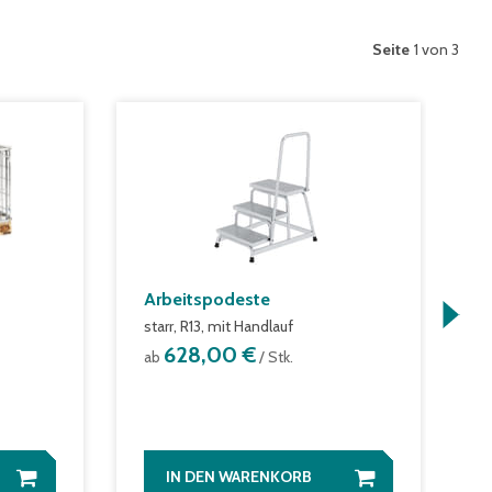
Seite
1 von 3
Arbeitspodeste
G
S
starr, R13, mit Handlauf
S
628,00 €
ab
/ Stk.
R
a
IN DEN WARENKORB