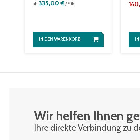
335,00 €
160
ab
/ Stk.
IN DEN WARENKORB
I
Wir helfen Ihnen ge
Ihre di­rek­te Ver­bin­dung zu 