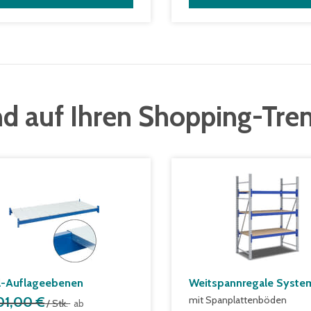
d auf Ihren Shopping-Tre
l-Auflageebenen
Weitspannregale System
01,00 €
mit Spanplattenböden
/ Stk.
ab