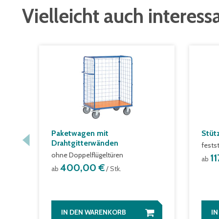
Vielleicht auch interess
Paketwagen mit
Stüt
Drahtgitterwänden
fests
ohne Doppelflügeltüren
1
ab
400,00 €
ab
/ Stk.
IN DEN WARENKORB
I