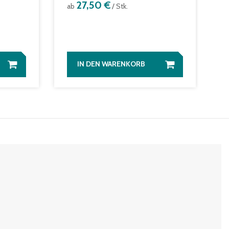
27,50 €
a
ab
/ Stk.
IN DEN WARENKORB