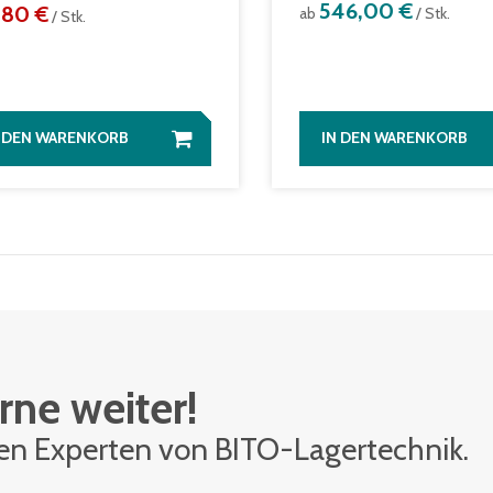
546,00 €
,80 €
ab
/ Stk.
/ Stk.
N DEN WARENKORB
IN DEN WARENKORB
rne weiter!
den Ex­per­ten von BITO-La­ger­tech­nik.