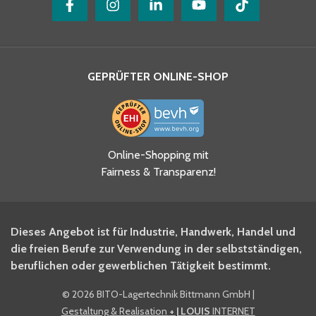
GEPRÜFTER ONLINE-SHOP
Ja, ich habe die
Online-Shopping mit
Datenschutzhinweise gelesen
Fairness & Transparenz!
und akzeptiere diese.
*
Ja, ich möchte mich für den
Dieses Angebot ist für Industrie, Handwerk, Handel und
BITO Newsletter Fachwissen
die freien Berufe zur Verwendung in der selbstständigen,
Intralogistiker anmelden.
beruflichen oder gewerblichen Tätigkeit bestimmt.
©
2026 BITO-Lagertechnik Bittmann GmbH
|
Ja, ich möchte mich für den
Gestaltung & Realisation
+ | LOUIS
INTERNET
BITO Shop-Newsletter