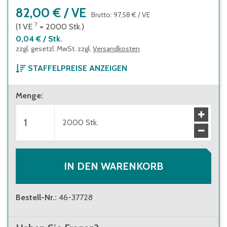
82,00 €
/
VE
Brutto
:
97,58 €
/
VE
?
(1
VE
=
2000
Stk.
)
0,04 €
/
Stk.
zzgl. gesetzl. MwSt. zzgl.
Versandkosten
STAFFELPREISE ANZEIGEN
ab 1 Verpackungseinheit
Menge
:
82,00 €
(
0,04 €
/
Stk.
)
Brutto
:
97,58 €
(
0,05 €
/
Stk.
)
ab 3 Verpackungseinheiten
2000
Stk.
68,20 €
(
0,03 €
/
Stk.
)
Brutto
:
81,16 €
(
0,04 €
/
Stk.
)
ab 5 Verpackungseinheiten
64,70 €
(
0,03 €
/
Stk.
)
Brutto
:
76,99 €
(
0,04 €
/
Stk.
)
IN DEN WARENKORB
Bestell-Nr.
:
46-37728