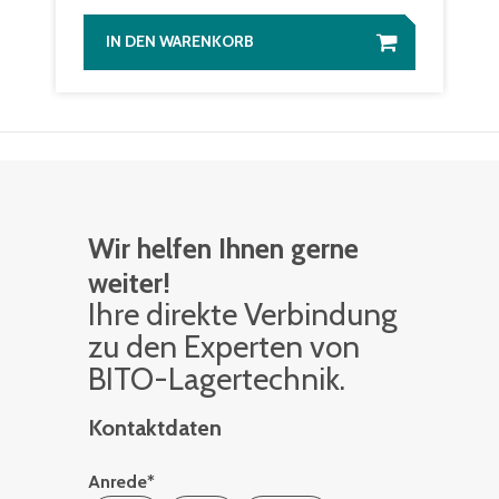
IN DEN WARENKORB
Wir helfen Ihnen gerne
weiter!
Ihre di­rek­te Ver­bin­dung
zu den Ex­per­ten von
BITO-La­ger­tech­nik.
Kontaktdaten
Anrede
*