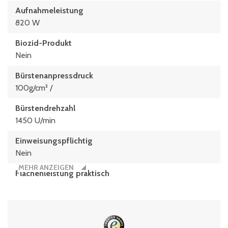
Aufnahmeleistung
820 W
Biozid-Produkt
Nein
Bürstenanpressdruck
100g/cm² /
Bürstendrehzahl
1450 U/min
Einweisungspflichtig
Nein
MEHR ANZEIGEN
Flächenleistung praktisch
150 m²/h
Lieferumfang
2 Saugbalken gerade-