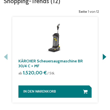
Shopping-Trends
(
12
)
Seite
1 von 12
KÄRCHER Scheuersaugmaschine BR
30/4 C + MF
1.520,00 €
ab
/ Stk.
IN DEN WARENKORB