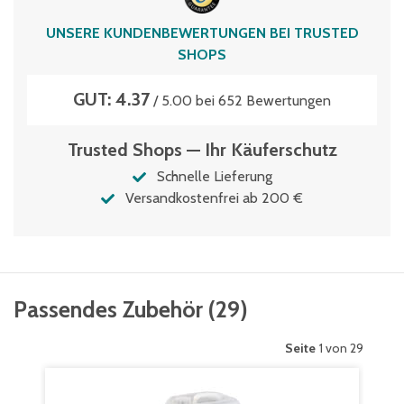
max. Flächenleistung
UNSERE KUNDENBEWERTUNGEN BEI TRUSTED
200 m²/h
SHOPS
Netzbetrieb
GUT: 4.37
Ja
/ 5.00 bei 652 Bewertungen
Schalldruckpegel
Trusted Shops — Ihr Käuferschutz
70.5 dB(A)
Schnelle Lieferung
Stromart
Versandkostenfrei ab 200 €
220 – 240 / 50 – 60V / Hz
Tank Frisch- / Schmutzwasser
4 / 4 (l)
Passendes Zubehör
(
29
)
Transporträder
Ja
Seite
1 von 29
Walzenbürste
Ja