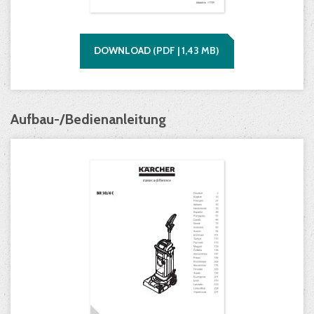
DOWNLOAD
(
PDF |
1,43
MB)
Aufbau-/Bedienanleitung