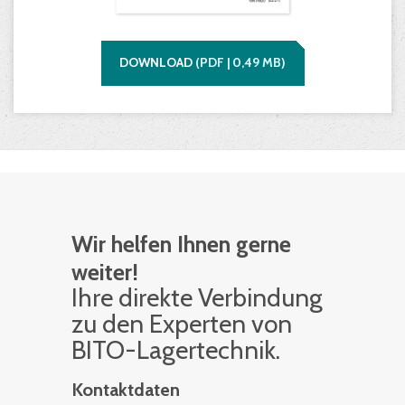
DOWNLOAD
(
PDF |
0,49
MB)
Wir helfen Ihnen gerne
weiter!
Ihre di­rek­te Ver­bin­dung
zu den Ex­per­ten von
BITO-La­ger­tech­nik.
Kontaktdaten