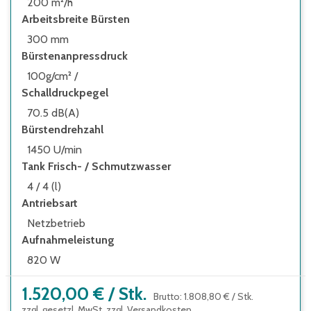
200 m²/h
Arbeitsbreite Bürsten
300 mm
Bürstenanpressdruck
100g/cm² /
Schalldruckpegel
70.5 dB(A)
Bürstendrehzahl
1450 U/min
Tank Frisch- / Schmutzwasser
4 / 4 (l)
Antriebsart
Netzbetrieb
Aufnahmeleistung
820 W
1.520,00 €
/
Stk.
Brutto
:
1.808,80 €
/
Stk.
zzgl. gesetzl. MwSt. zzgl.
Versandkosten