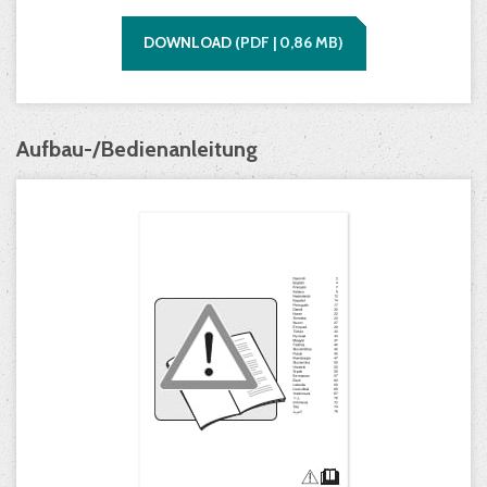
DOWNLOAD
(
PDF |
0,86
MB)
Aufbau-/Bedienanleitung