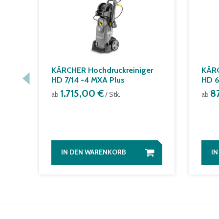
KÄRCHER Hochdruckreiniger
KÄRC
HD 7/14 -4 MXA Plus
HD 6
1.715,00 €
8
ab
/ Stk.
ab
IN DEN WARENKORB
I