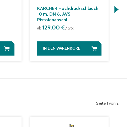
KÄRCHER Hochdruckschlauch,
K
10 m, DN 6, AVS
a
Pistolenanschl.
129,00 €
ab
/ Stk.
IN DEN WARENKORB
Seite
1 von 2