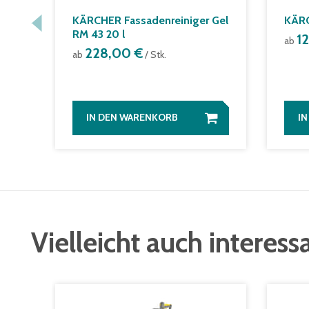
KÄRCHER Fassadenreiniger Gel
KÄRC
RM 43 20 l
1
ab
228,00 €
ab
/ Stk.
IN DEN WARENKORB
I
Vielleicht auch interess