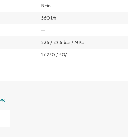
Nein
560 l/h
--
225 / 22.5 bar / MPa
1 / 230 / 50/
PS