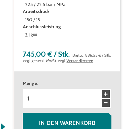
225 / 22.5 bar / MPa
Arbeitsdruck
150 / 15
Anschlussleistung
3.1 kW
745,00 €
/
Stk.
Brutto
:
886,55 €
/
Stk.
zzgl. gesetzl. MwSt. zzgl.
Versandkosten
Menge
:
IN DEN WARENKORB