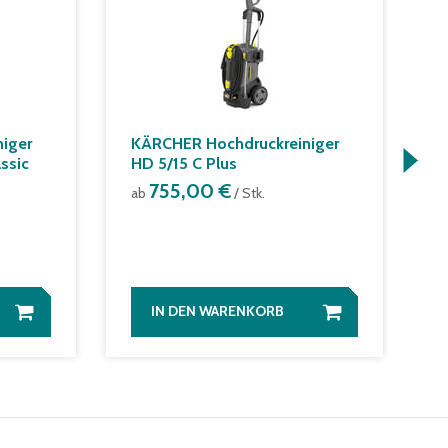
iger
KÄRCHER Hochdruckreiniger
K
ssic
HD 5/15 C Plus
H
755,00 €
ab
/ Stk.
a
IN DEN WARENKORB