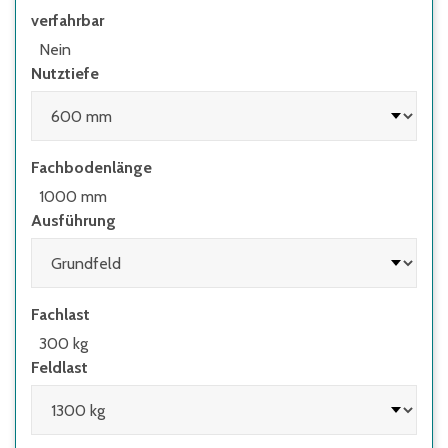
verfahrbar
• wenn Regale mit Flügeltüren eingesetzt
werden, deren Höhen-/Tiefenverhältnis
Nein
größer 4:1 ist
Nutztiefe
• wenn Regale mit herausziehbaren
Elementen (z.B. Schubladen) und Regale mit
Leitern eingesetzt werden
Fachbodenlänge
1000 mm
Ausführung
Fachlast
300 kg
Feldlast