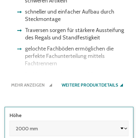
schweren Artikeln
schneller und einfacher Aufbau durch
Steckmontage
Traversen sorgen für stärkere Aussteifung
des Regals und Standfestigkeit
gelochte Fachböden ermöglichen die
perfekte Fachunterteilung mittels
Fachtrennern
Fachböden im Raster von 25 mm
höhenverstellbar – optimale Anpassung ans
MEHR ANZEIGEN
WEITERE PRODUKTDETAILS
Lagergut
Regale müssen seitens des Nutzers
ausreichend gegen Kippen gesichert
werden:
Höhe
• wenn die Höhe des obersten Fachbodens
im Verhältnis zur Regaltiefe größer 5:1 ist