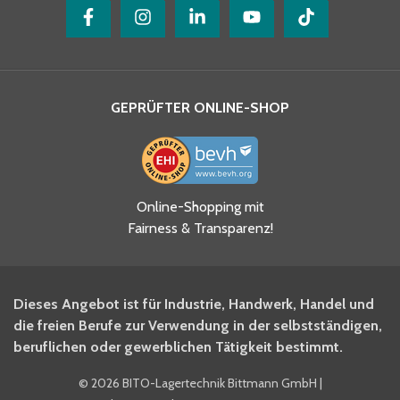
GEPRÜFTER ONLINE-SHOP
Ja, ich habe die
Online-Shopping mit
Datenschutzhinweise gelesen
Fairness & Transparenz!
und akzeptiere diese.
*
Ja, ich möchte mich für den
Dieses Angebot ist für Industrie, Handwerk, Handel und
BITO Newsletter Fachwissen
die freien Berufe zur Verwendung in der selbstständigen,
Intralogistiker anmelden.
beruflichen oder gewerblichen Tätigkeit bestimmt.
©
2026 BITO-Lagertechnik Bittmann GmbH
|
Ja, ich möchte mich für den