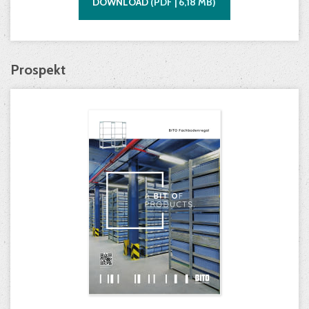
DOWNLOAD
(
PDF |
6,18
MB)
Prospekt