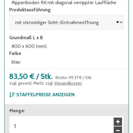
Rippenboden RX mit diagonal verrippter Lauffläche
Produktausführung
Grundmaß L x B
800 x 600 (mm)
Farbe
blau
83,50 €
/
Stk.
Brutto
:
99,37 €
/
Stk.
zzgl. gesetzl. MwSt. zzgl.
Versandkosten
STAFFELPREISE ANZEIGEN
ab 1 Stück
Menge
:
83,50 €
Brutto
:
99,37 €
ab 14 Stück
75,00 €
Brutto
:
89,25 €