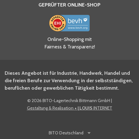
GEPRÜFTER ONLINE-SHOP
Ja, ich habe die
Online-Shopping mit
Datenschutzhinweise gelesen
Fairness & Transparenz!
und akzeptiere diese.
*
Ja, ich möchte mich für den
Dieses Angebot ist für Industrie, Handwerk, Handel und
BITO Newsletter Fachwissen
die freien Berufe zur Verwendung in der selbstständigen,
Intralogistiker anmelden.
beruflichen oder gewerblichen Tätigkeit bestimmt.
©
2026 BITO-Lagertechnik Bittmann GmbH
|
Ja, ich möchte mich für den
Gestaltung & Realisation
+ | LOUIS
INTERNET
BITO Shop-Newsletter
anmelden und keine Aktionen
und Rabatte mehr verpassen.
BITO
Deutschland