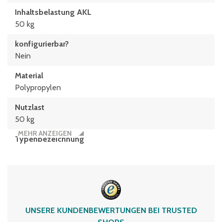
Inhaltsbelastung AKL
50 kg
konfigurierbar?
Nein
Material
Polypropylen
Nutzlast
50 kg
MEHR ANZEIGEN
Typen­be­zeich­nung
XL86324RX
Volumen
118 Liter
UNSERE KUNDENBEWERTUNGEN BEI TRUSTED