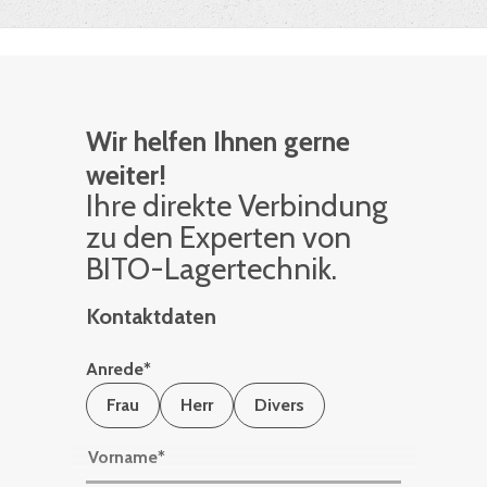
Wir helfen Ihnen gerne
weiter!
Ihre di­rek­te Ver­bin­dung
zu den Ex­per­ten von
BITO-La­ger­tech­nik.
Kontaktdaten
Anrede
*
Frau
Herr
Divers
Vorname
*