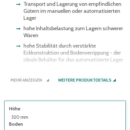
Transport und Lagerung von empfindlichen
Gütern im manuellen oder automatisierten
Lager
hohe Inhaltsbelastung zum Lagern schwerer
Waren
hohe Stabilität durch verstärkte
Eckkonstruktion und Bodenverrippung - der
ideale Behälter für das automatisierte Lager
die variantenreichste Behälterserie für
nahezu jeden Bedarf im Lager, in der
MEHR ANZEIGEN
WEITERE PRODUKTDETAILS
Produktion und beim Transport
ergonomische Durchfassgriffe für bessere
Handhabung
Höhe
alternativ mit Muschelgriffen
320 mm
Boden